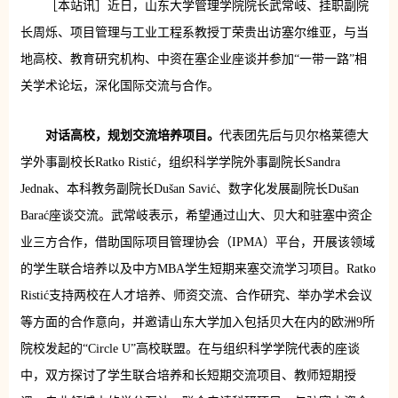
［本站讯］近日，山东大学管理学院院长武常岐、挂职副院
长周烁、项目管理与工业工程系教授丁荣贵出访塞尔维亚，与当
地高校、教育研究机构、中资在塞企业座谈并参加“一带一路”相
关学术论坛，深化国际交流与合作。
对话高校，规划交流培养项目。
代表团先后与贝尔格莱德大
学外事副校长Ratko Ristić，组织科学学院外事副院长Sandra
Jednak、本科教务副院长Dušan Savić、数字化发展副院长Dušan
Barać座谈交流。武常岐表示，希望通过山大、贝大和驻塞中资企
业三方合作，借助国际项目管理协会（IPMA）平台，开展该领域
的学生联合培养以及中方MBA学生短期来塞交流学习项目。Ratko
Ristić支持两校在人才培养、师资交流、合作研究、举办学术会议
等方面的合作意向，并邀请山东大学加入包括贝大在内的欧洲9所
院校发起的“Circle U”高校联盟。在与组织科学学院代表的座谈
中，双方探讨了学生联合培养和长短期交流项目、教师短期授