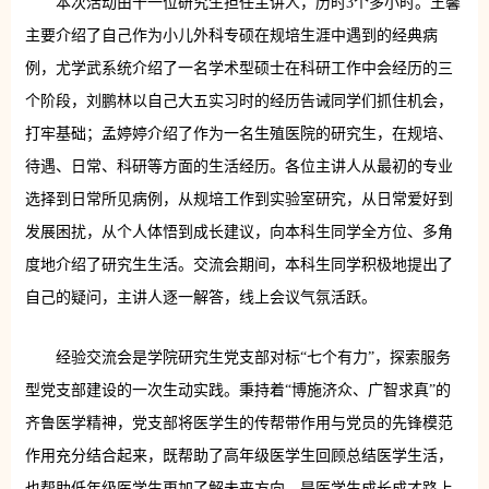
本次活动由十一位研究生担任主讲人，历时3个多小时。王馨
主要介绍了自己作为小儿外科专硕在规培生涯中遇到的经典病
例，尤学武系统介绍了一名学术型硕士在科研工作中会经历的三
个阶段，刘鹏林以自己大五实习时的经历告诫同学们抓住机会，
打牢基础；孟婷婷介绍了作为一名生殖医院的研究生，在规培、
待遇、日常、科研等方面的生活经历。各位主讲人从最初的专业
选择到日常所见病例，从规培工作到实验室研究，从日常爱好到
发展困扰，从个人体悟到成长建议，向本科生同学全方位、多角
度地介绍了研究生生活。交流会期间，本科生同学积极地提出了
自己的疑问，主讲人逐一解答，线上会议气氛活跃。
经验交流会是学院研究生党支部对标“七个有力”，探索服务
型党支部建设的一次生动实践。秉持着“博施济众、广智求真”的
齐鲁医学精神，党支部将医学生的传帮带作用与党员的先锋模范
作用充分结合起来，既帮助了高年级医学生回顾总结医学生活，
也帮助低年级医学生更加了解未来方向，是医学生成长成才路上