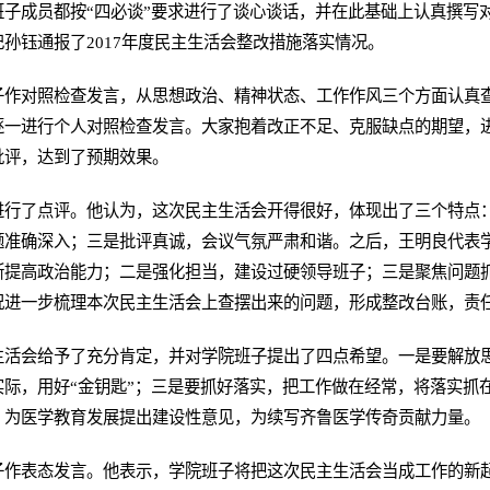
子成员都按“四必谈”要求进行了谈心谈话，并在此基础上认真撰写
孙钰通报了2017年度民主生活会整改措施落实情况。
子作对照检查发言，从思想政治、精神状态、工作作风三个方面认真
逐一进行个人对照检查发言。大家抱着改正不足、克服缺点的期望，
批评，达到了预期效果。
进行了点评。他认为，这次民主生活会开得很好，体现出了三个特点
题准确深入；三是批评真诚，会议气氛严肃和谐。之后，王明良代表
断提高政治能力；二是强化担当，建设过硬领导班子；三是聚焦问题
况进一步梳理本次民主生活会上查摆出来的问题，形成整改台账，责
生活会给予了充分肯定，并对学院班子提出了四点希望。一是要解放
际，用好“金钥匙”；三是要抓好落实，把工作做在经常，将落实抓
，为医学教育发展提出建设性意见，为续写齐鲁医学传奇贡献力量。
子作表态发言。他表示，学院班子将把这次民主生活会当成工作的新