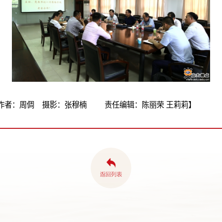
作者：周倜 摄影：张穆楠 责任编辑：陈丽荣 王莉莉】