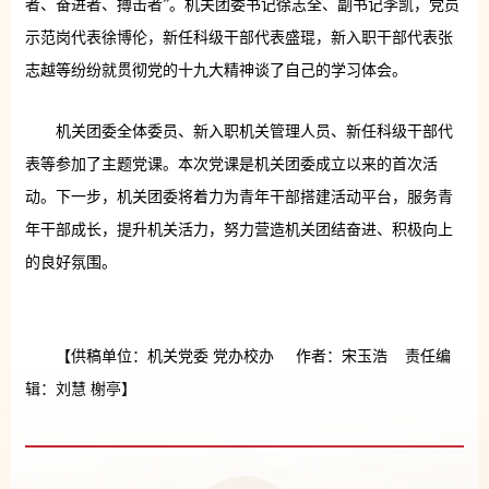
者、奋进者、搏击者”。机关团委书记徐志全、副书记李凯，党员
示范岗代表徐博伦，新任科级干部代表盛琨，新入职干部代表张
志越等纷纷就贯彻党的十九大精神谈了自己的学习体会。
机关团委全体委员、新入职机关管理人员、新任科级干部代
表等参加了主题党课。本次党课是机关团委成立以来的首次活
动。下一步，机关团委将着力为青年干部搭建活动平台，服务青
年干部成长，提升机关活力，努力营造机关团结奋进、积极向上
的良好氛围。
【供稿单位：机关党委 党办校办 作者：宋玉浩 责任编
辑：刘慧 榭亭】