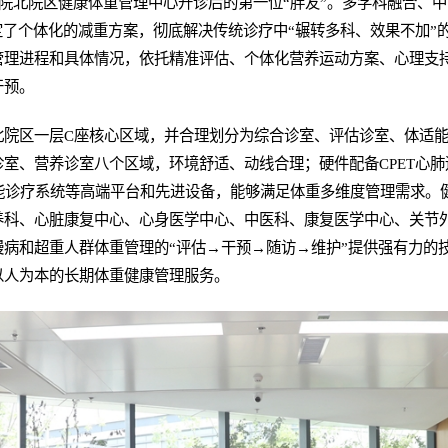
二院北院区健康体重管理中心开诊后的第一位“胖友”。多学科融合、
定了个体化的减重方案，彻底解决传统诊疗中“辗转多科、效果不加”
管理进程和具体情况，依托精准评估、个体化营养运动方案、心理支
干预。
北院区一层C座核心区域，并合理划分为综合诊室、评估诊室、体适能
室、营养诊室八个区域，环境舒适、动线合理；硬件配备CPET心
智能诊疗系统等高端平台和先进设备，能够满足体重多维度管理需求。
养科、心脏康复中心、心身医学中心、中医科、康复医学中心、关节外
病和超重人群体重管理的“评估→干预→随访→维护”提供强有力的
以人为本的长期体重健康管理服务。