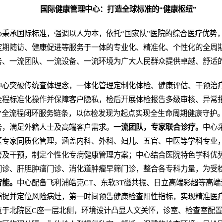
国际健康管理中心：打造全球标准的“健康枢纽”
心秉承国际标准，强调以人为本，依托“国家队”医院的综合医疗优势
定期随访、健康促进等服务于一体的专业化、精准化、个性化的全周
务、一流团队、一流设备、一流环境为广大人民群众提供卓越、舒适
中心突破传统查体理念，一体化管理定制化体检、健康评估、干预治
全程标准化操作并保障客户隐私，检后开展体检报告多级审核、异常
”全流程闭环服务链条，以体检发现为起点实现全生命周期健康守护
务，满足外籍人士及高端客户需求。
一流团队，专家联合诊疗。
中心
区专家同质化管理，涵盖内科、外科、妇儿、五官、中医等学科专业
警及干预，制定个性化专病健康管理方案；中心结合医院特色学科优
诊、肝胆肿瘤门诊、消化道肿瘤早筛门诊，整合各专科力量，为受检
智能。
中心配备飞利浦皓克CT、东软3T磁共振、日立高端彩超等高
捕捉并定位风险病灶，第一时间预告健康检查阳性指标，实现精准医
位于北院区C座一层北侧，环境设计凸显人文关怀，诊室、检查室配