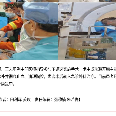
师、王志勇副主任医师指导参与下迅速实施手术。术中成功避开胸主
修补并彻底止血、清理胸腔，患者术后转入急诊外科治疗。目前患者
步康复中。
者：田利晖 姜玫 责任编辑：张穆楠 朱若佟】