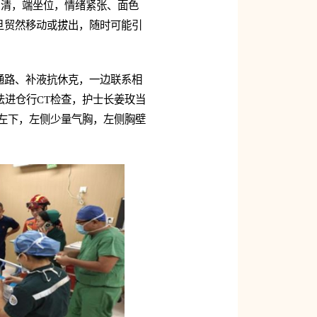
尚清，端坐位，情绪紧张、面色
旦贸然移动或拔出，随时可能引
通路、补液抗休克，一边联系相
法进仓行CT检查，护士长姜玫当
向左下，左侧少量气胸，左侧胸壁