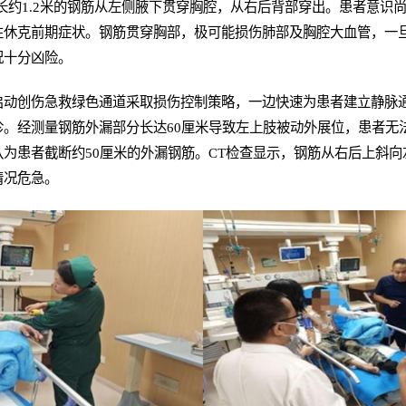
、长约1.2米的钢筋从左侧腋下贯穿胸腔，从右后背部穿出。患者意识
性休克前期症状。钢筋贯穿胸部，极可能损伤肺部及胸腔大血管，一
况十分凶险。
启动创伤急救绿色通道采取损伤控制策略，一边快速为患者建立静脉
。经测量钢筋外漏部分长达60厘米导致左上肢被动外展位，患者无
为患者截断约50厘米的外漏钢筋。CT检查显示，钢筋从右后上斜
情况危急。