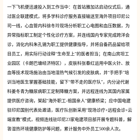
一下飞机便迅速投入到工作当中：在首站雅加达启动仪式后，通
过医企联建模式，将多学科诊疗服务直接输送至海外项目印尼公
司一线，心血管内科徐冬玲现场分析职工心电图和血压数据，为
异常指标职工制定个性化诊疗方案，并连线国内专家完成跨洋会
诊，消化内科朱孔锡为职工提供健康指导，并将自备药品留给项
目员工，用实际行动诠释“生命至上”的医者担当；在南山宾坦工
业园区（卡朗巴塘经济特区），皮肤科张春红运用中医火针、放
血等技术现场施治由当地湿热气候引发的皮肤病，并“手把手”培
训当地医生掌握基础技能，留下“带不走的医疗队”，内分泌代谢
科姜冬青为糖尿病职工定制降糖方案，并远程连线为其国内家属
提供医疗咨询，架起“海外职工-祖国亲人”健康桥梁；应中国电建
驻印尼国别代表处邀请，医疗队创新采用“现场诊疗+远程会诊+云
端宣教”模式，视频连线驻印尼23家电建项目部开展专题科普，解
答湿热环境健康防护等问题，累计服务中外员工500余人次。