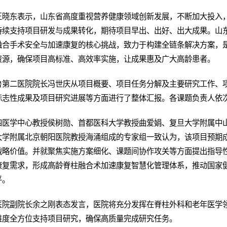
王晓东表示，山东省高度重视营养健康领域创新发展，不断加大投入
持续支持项目研发与成果转化，期待项目早出、出好、出大成果。山
融合手术安全与加速康复的核心挑战，致力于构建全链条解决方案，
资源，确保项目高标准、高效率实施，让成果惠及广大高龄患者。
鲁第二医院院长冯世庆从项目概要、项目任务分解及主要研究工作、
标志性成果及项目研究进展等方面进行了整体汇报。各课题负责人依
四医学中心教授侯树勋、首都医科大学教授曲爱娟、复旦大学附属中
大学附属北京朝阳医院教授海涌组成的专家组一致认为，该项目预期
战略价值。并就聚焦实施方案细化、课题间协作攻关等方面提出指导
康复需求，形成高龄脊柱融合术加速康复智慧化管理体系，推动国家
平。
医院副院长余之刚表态发言，医院将充分发挥在脊柱外科和老年医学
维度全方位支持项目研究，确保高质量完成研究任务。