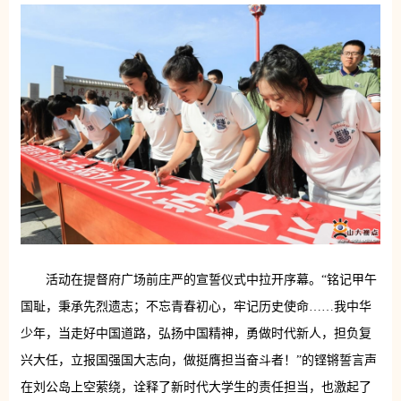
活动在提督府广场前庄严的宣誓仪式中拉开序幕。“铭记甲午
国耻，秉承先烈遗志；不忘青春初心，牢记历史使命……我中华
少年，当走好中国道路，弘扬中国精神，勇做时代新人，担负复
兴大任，立报国强国大志向，做挺膺担当奋斗者！”的铿锵誓言声
在刘公岛上空萦绕，诠释了新时代大学生的责任担当，也激起了