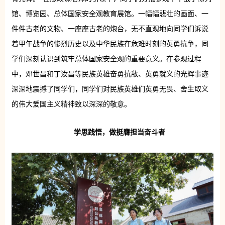
馆、博览园、总体国家安全观教育展馆。一幅幅悲壮的画面、一
件件古老的文物、一座座古老的炮台，无不直观地向同学们诉说
着甲午战争的惨烈历史以及中华民族在危难时刻的英勇抗争，同
学们深刻认识到筑牢总体国家安全观的重要意义。在参观过程
中，邓世昌和丁汝昌等民族英雄奋勇抗敌、英勇就义的光辉事迹
深深地震撼了同学们，同学们对民族英雄们英勇无畏、舍生取义
的伟大爱国主义精神致以深深的敬意。
学思践悟，做挺膺担当奋斗者