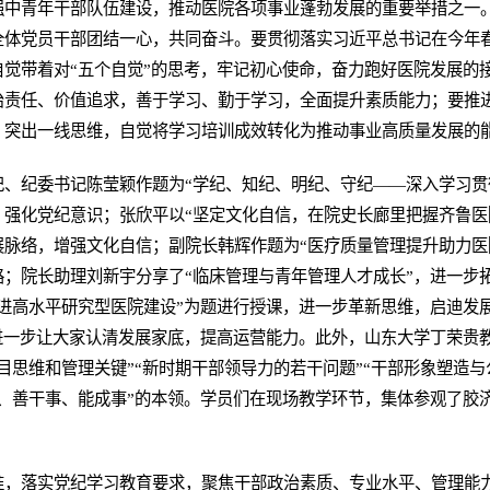
强中青年干部队伍建设，推动医院各项事业蓬勃发展的重要举措之一
全体党员干部团结一心，共同奋斗。要贯彻落实习近平总书记在今年
觉带着对“五个自觉”的思考，牢记初心使命，奋力跑好医院发展的
治责任、价值追求，善于学习、勤于学习，全面提升素质能力；要推
，突出一线思维，自觉将学习培训成效转化为推动事业高质量发展的
记、纪委书记陈莹颖作题为“学纪、知纪、明纪、守纪——深入学习贯
强化党纪意识；张欣平以“坚定文化自信，在院史长廊里把握齐鲁医
脉络，增强文化自信；副院长韩辉作题为“医疗质量管理提升助力医
；院长助理刘新宇分享了“临床管理与青年管理人才成长”，进一步
进高水平研究型医院建设”为题进行授课，进一步革新思维，启迪发
进一步让大家认清发展家底，提高运营能力。此外，山东大学丁荣贵
目思维和管理关键”“新时期干部领导力的若干问题”“干部形象塑造与
、善干事、能成事”的本领。学员们在现场教学环节，集体参观了胶
准，落实党纪学习教育要求，聚焦干部政治素质、专业水平、管理能