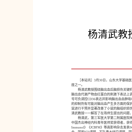
杨清武教
［本站讯］3月30日，山东大学基础医学
座之一。
杨清武教授围绕脑出血后脑损伤关键机理，
脑出血代谢产物血红蛋白的刺激下表达上调并
号可负调控CD36表达并影响脑出血血肿吸
的抑制剂有可能对脑出血产生多方面的保护作
鼠进行干预并显著改善了小鼠的脑组织损
清武教授一一解答了在场师生提出的问题
杨清武，第三军医大学第二附属医院神经
中国杰出神经内科青年医师奖获得者，获得2015年
Immunol》《JCBFM》等高影响杂志
金、国家973课题、军队重大研究课题、国