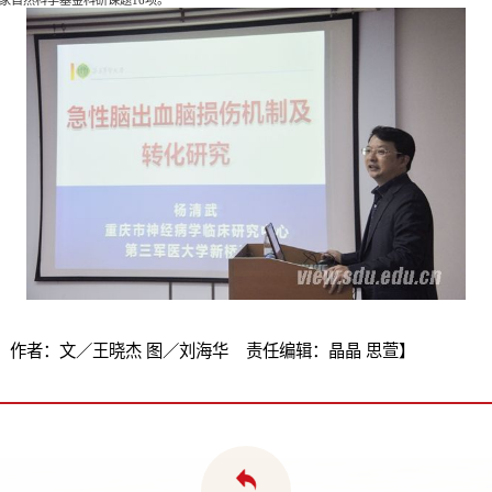
作者：文／王晓杰 图／刘海华 责任编辑：晶晶 思萱】