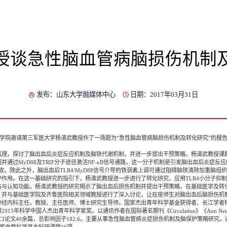
授谈急性脑血管病脑损伤机制
发布：山东大学融媒体中心
日期：2017年03月31日
院邀请第三军医大学杨清武教授作了一场题为“急性脑血管病脑损伤机制及转化研究”的报告
探讨了脑出血后炎症反应机制及脑铁代谢机制，并进一步提出干预策略。杨清武教授课题组研
通过MyD88及TRIF分子途径激活NF-κB信号通路，这一分子机制是引发脑出血后炎症反应
收。除此之外，脑出血后TLR4/MyD88信号介导的铁调素上调可通过阻碍脑铁清除加重脑组
用。在这一基础研究的指引下，杨清武教授进一步进行了转化研究，应用TLR4小分子抑制剂TA
伤与认知功能。杨清武教授的研究揭示了脑出血后损伤机制并提出干预策略，在基础医学及转
，并与基础医学院及齐鲁医院相关领域教授进行了深入讨论，让在座师生对脑出血后脑损伤机
内科主任，教授、主任医师、博士研究生导师。国家杰出青年科学基金获得者、长江学者
科学中国人杰出青年科学家奖。以通讯作者在国际著名期刊《Circulation》《Ann Neurol》《Pr
发表SCI论文40余篇，总影响因子182.6。主要从事急性脑血管病炎症损伤机制及脑保护策略研
家自然科学基金科研课题16项。