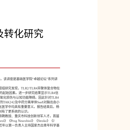
及转化研究
。该讲座是基础医学院“卓越论坛”系列讲
究发现，TLR2/TLR4异聚体复合物在
的起始因素。进一步研究结果显示TLR4信
织氧化损伤与认知功能障碍。因此针对TLR4
K242及中药分离单体Ssn8对脑出血小
化医学中均具有重要意义。报告结束后，杨
制有了更系统的认识。
特聘教授、重庆市科技创新领军人才。首届
og Neurobiol》《Stroke》《J
究。近年以第一负责人主持国家杰出青年科学基