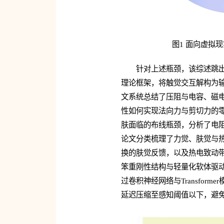
图1 面向虚拟
针对上述瓶颈，该综述跳
理论框架，将触觉交互解构为
文系统总结了压阻与电容、磁
性如何实现法向力与剪切力的
肤面临的布线瓶颈，分析了电
论文分类梳理了力觉、肤觉与
换的肤觉反馈，以及热电致动
笨重刚性结构与轻量化软体驱
过卷积神经网络与Transfo
延迟压缩至感知阈值以下，避