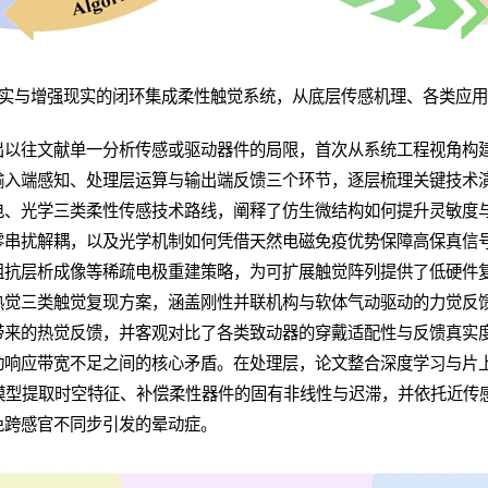
现实与增强现实的闭环集成柔性触觉系统，从底层传感机理、各类应
出以往文献单一分析传感或驱动器件的局限，首次从系统工程视角构建
输入端感知、处理层运算与输出端反馈三个环节，逐层梳理关键技术
电、光学三类柔性传感技术路线，阐释了仿生微结构如何提升灵敏度
零串扰解耦，以及光学机制如何凭借天然电磁免疫优势保障高保真信
阻抗层析成像等稀疏电极重建策略，为可扩展触觉阵列提供了低硬件
热觉三类触觉复现方案，涵盖刚性并联机构与软体气动驱动的力觉反
带来的热觉反馈，并客观对比了各类致动器的穿戴适配性与反馈真实
动响应带宽不足之间的核心矛盾。在处理层，论文整合深度学习与片
rmer模型提取时空特征、补偿柔性器件的固有非线性与迟滞，并依托近
免跨感官不同步引发的晕动症。