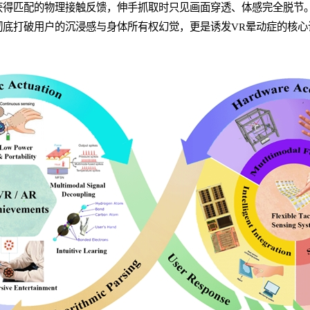
得匹配的物理接触反馈，伸手抓取时只见画面穿透、体感完全脱节。
，不仅彻底打破用户的沉浸感与身体所有权幻觉，更是诱发VR晕动症的
。