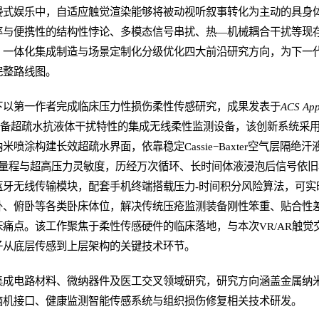
浸式娱乐中，自适应触觉渲染能够将被动视听叙事转化为主动的具身
率与便携性的结构性悖论、多模态信号串扰、热—机械耦合干扰等现
一体化集成制造与场景定制化分级优化四大前沿研究方向，为下一代V
完整路线图。
下以第一作者完成临床压力性损伤柔性传感研究，成果发表于
ACS Appl
出具备超疏水抗液体干扰特性的集成无线柔性监测设备，该创新系统采用P
喷涂构建长效超疏水界面，依靠稳定Cassie−Baxter空气层隔绝
宽检测量程与超高压力灵敏度，历经万次循环、长时间体液浸泡后信号依旧
蓝牙无线传输模块，配套手机终端搭载压力-时间积分风险算法，可实
卧、俯卧等各类卧床体位，解决传统压疮监测装备刚性笨重、贴合性
痛点。该工作聚焦于柔性传感硬件的临床落地，与本次VR/AR触觉
子从底层传感到上层架构的关键技术环节。
集成电路材料、微纳器件及医工交叉领域研究，研究方向涵盖金属纳
脑机接口、健康监测智能传感系统与组织损伤修复相关技术研发。