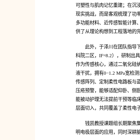
可塑性与肌肉记忆重建；在沉
现实挑战，而是客观梳理了功
多功能材料、近传感智能计算、
供了从理论构想到工程落地的
此外，于泽川在团队指导
科院二区，IF=8.2），研制
作为传感核心，通过二氧化硅纳米
液干扰，拥有0−1.2 MPa
传感阵列、定制柔性电路板与
压疮预警，能够适配仰卧、侧
能被动护理无法提前干预等临床
层面切入，共同覆盖了柔性电
钱凯教授课题组长期聚焦
明电极层面的应用，同时深耕