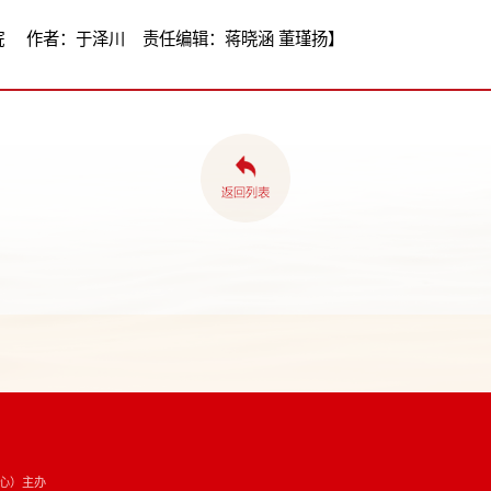
院 作者：于泽川 责任编辑：蒋晓涵 董瑾扬】
心）主办