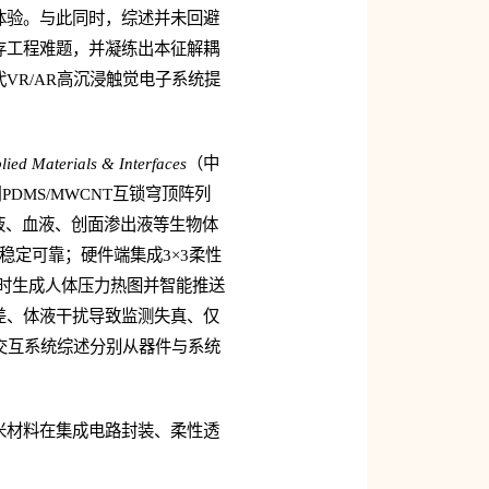
体验。与此同时，综述并未回避
存工程难题，并凝练出本征解耦
R/AR高沉浸触觉电子系统提
ied Materials & Interfaces
（中
DMS/MWCNT互锁穹顶阵列
汗液、血液、创面渗出液等生物体
稳定可靠；硬件端集成3×3柔性
时生成人体压力热图并智能推送
差、体液干扰导致监测失真、仅
交互系统综述分别从器件与系统
米材料在集成电路封装、柔性透