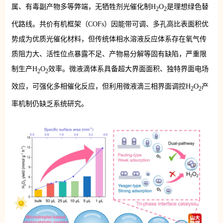
属、有毒副产物多等弊端，无牺牲剂光催化制H
O
是理想绿色替
2
2
代路线。共价有机框架（COFs）因能带可调、多孔高比表面积优
势成为优质光催化材料，但传统体相水溶液反应体系存在氧气传
质阻力大、活性位点暴露不足、产物易分解等固有缺陷，严重限
制生产H
O
效率。微液滴体系具备超大界面面积、独特界面电场
2
2
效应，可强化多相催化反应，但利用微液滴三相界面调控H
O
产
2
2
率机制仍缺乏系统研究。