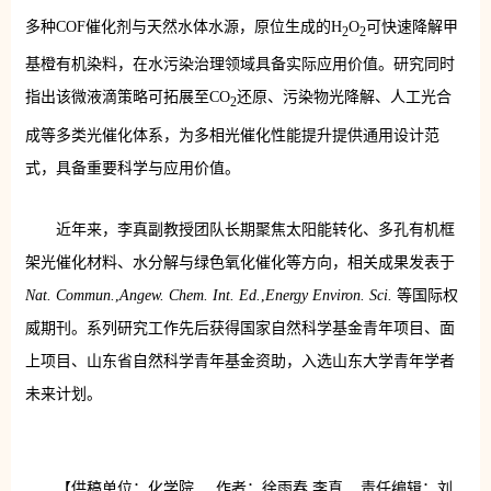
多种COF催化剂与天然水体水源，原位生成的H
O
可快速降解甲
2
2
基橙有机染料，在水污染治理领域具备实际应用价值。研究同时
指出该微液滴策略可拓展至CO
还原、污染物光降解、人工光合
2
成等多类光催化体系，为多相光催化性能提升提供通用设计范
式，具备重要科学与应用价值。
近年来，李真副教授团队长期聚焦太阳能转化、多孔有机框
架光催化材料、水分解与绿色氧化催化等方向，相关成果发表于
Nat. Commun.
,
Angew. Chem. Int. Ed.
,
Energy Environ. Sci.
等国际权
威期刊。系列研究工作先后获得国家自然科学基金青年项目、面
上项目、山东省自然科学青年基金资助，入选山东大学青年学者
未来计划。
【供稿单位：化学院 作者：徐雨春 李真 责任编辑：刘