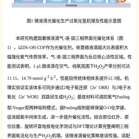
图1 微液滴光催化生产过氧化氢机理及性能示意图
本研究构建固着微液滴气-液-固三相界面光催化体系（图
1），以DS-OH-COF作为光催化剂，依靠微液滴超大比表面积大
幅强化氧气传质效率，气-液-固三相界面为反应核心活性区域。性
能测试表明，1 μL微液滴在空气、纯氧氛围下H
O
产率分别可达
2
2
-1
-1
11.11、14.79 mmol g
h
，性能较传统体相体系提升12.3倍。机
理实验证实该体系可同步通过2电子氧还原（2e⁻ ORR）与2电子水
氧化（2e⁻ WOR）双路径生成H
O
；基底材料可调控氧气Pauling
2
2
型/Yeager型两种吸附模式，弱Pauling吸附能够保留O-O化学键、
促进超氧中间体生成，进一步提升催化活性。结合原位红外、原
位拉曼、旋转环盘电极电化学测试与DFT理论计算完整阐明三相
界面氧活化与生产H
O
机理。该微液滴催化策略普适性强，适配
2
2