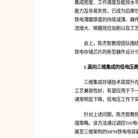
集成密度、工作速度及能效水平
能力及非易失性，已成为后摩
铁电薄膜厚度的持续减薄、器
流增大、唤醒效应加剧以及工
会上，陈杰智教授团队围
铁电存储芯片的新型器件设计
1.面向三维集成的低电压
三维集成存储技术是提升存
工艺兼容性好，有望应用于下一
通常明显下降，低电压工作下
针对上述问题，陈杰智教授
强策略。该方法通过调控TiN
展至三维架构的MFM铁电电容