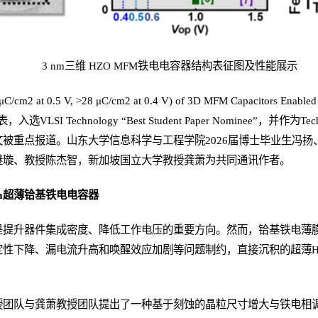
3 nm三维 HZO MFM铁电电容器结构表征图及性能展示
cm2 at 0.5 V, >28 μC/cm2 at 0.4 V) of 3D MFM Capacitors Enable
发表，入选VLSI Technology “Best Student Paper Nominee”，并作为Techn
被重点报道。山东大学信息科学与工程学院2026届博士毕业生冯扬
继璇、
教授
陈杰智，新加坡国立大学
教授
龚萧为共同通讯作者。
nm超薄铪基铁电电容器
提升器件集成密度、降低工作电压的重要方向。然而，铪基铁电薄膜在向
定性下降、漏电流升高和唤醒效应加剧等问题制约，直接沉积的超薄H
授团队与龚萧教授团队提出了一种基于刻蚀的晶粒尺寸增大与铁电相