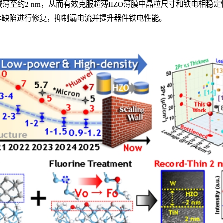
减薄至约2 nm，从而有效克服超薄HZO薄膜中晶粒尺寸和铁电相稳
等缺陷进行修复，抑制漏电流并提升器件铁电性能。