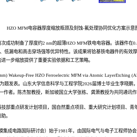
HZO MFM电容器厚度缩放瓶颈及刻蚀-氟处理协同优化方案示意
成功制备了厚度约2 nm的超薄HZO MFM铁电电容器。该器件在0.6
无唤醒、低漏电和高击穿场强等优异特性。该成果将铪基铁电器件的有效厚
的进一步缩放提供了重要实验依据和工艺策略。
 Wakeup-Free HZO Ferroelectric MFM via Atomic LayerEtching (ALE
e Engineering”为题发表。山东大学信息科学与工程学院2026届博士毕业
h为共同第一作者。陈杰智教授，新加坡国立大学张栋、龚萧教授为共同通讯
科技部重点研发计划项目，国自然重点项目、重大研究计划项目、青
资助。
m（超大规模集成电路国际研讨会）始于1981年，由国际电气与电子工程师协