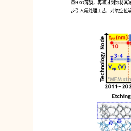
量HZO薄膜，再通过刻蚀将其
步引入氟处理工艺，对氧空位