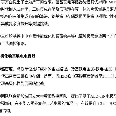
等方面提出了更为严苛的要求。铪基铁电存储器凭借其优异的CMO
尔时代嵌入式存储、三维集成存储及低功耗存算一体芯片领域最具潜
件结构向三维集成方向的演进，铪基铁电存储器仍面临铁电相稳定性
艺集成复杂度提升等关键挑战。
绕三维铪基铁电电容器性能优化和超薄铪基铁电薄膜极限缩放两个方
与工艺调控策略。
高极化铪基铁电电容器
储密度、降低单位比特成本的重要路径。铪基铁电金属-铁电-金属（
代高密度三维铁电存储。然而，当HZO铁电薄膜厚度缩减至3 nm
实现高极化性能仍面临挑战。
团队联合新加坡国立大学龚萧教授团队，提出了基于ALD-TiN电极
电极取向，在不引入额外复杂工艺步骤的情况下，有效提升了3 nm H
器结构。