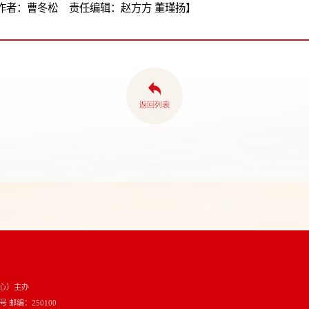
作者：曹冬松 责任编辑：赵方方 董瑾扬】
心）主办
邮编：250100