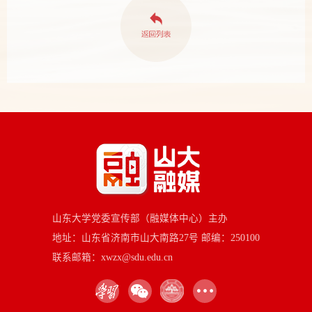
山东大学党委宣传部（融媒体中心）主办
地址：山东省济南市山大南路27号 邮编：250100
联系邮箱：xwzx@sdu.edu.cn