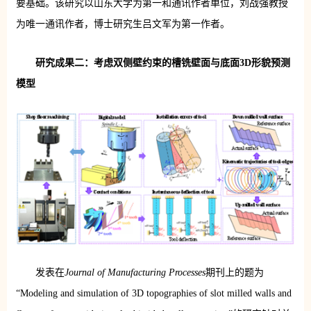
要基础。该研究以山东大学为第一和通讯作者单位，刘战强教授
为唯一通讯作者，博士研究生吕文军为第一作者。
研究成果二：
考虑双侧壁约束的槽铣壁面与底面3D形貌预测
模型
发表在
Journal of Manufacturing Processes
期刊上的题为
“Modeling and simulation of 3D topographies of slot milled walls and