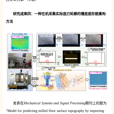
研究成果四：一种在机采集
实际底刃轮廓的槽底面形貌
重构
方法
发表在
Mechanical Systems and Signal Processing
期刊上的题为
“Model for predicting milled floor surface topography by importing