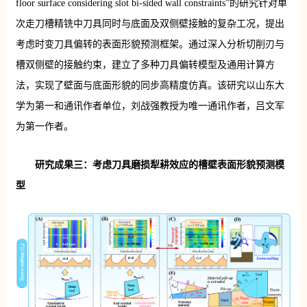
floor surface considering slot bi-sided wall constraints”的研究针对单
次走刀槽精铣中刀具同时与底面及双侧壁接触的复杂工况，提出
考虑时变刀具偏转的表面形貌预测框架。通过深入分析切削刃与
槽双侧壁的接触约束，建立了多种刀具偏转模型及通用计算方
法，实现了壁面与底面形貌的同步高精度仿真。该研究以山东大
学为第一和通讯作者单位，刘战强教授为唯一通讯作者，吕文军
为第一作者。
研究成果三：
考虑刀具磨损犁耕效应的槽壁表面形貌预测模
型