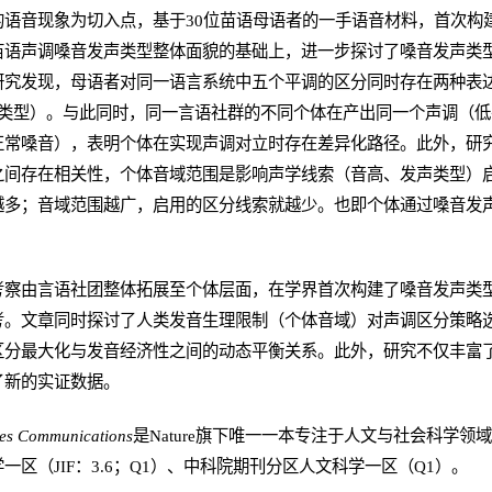
的语音现象为切入点，基于30位苗语母语者的一手语音材料，首次构
苗语声调嗓音发声类型整体面貌的基础上，进一步探讨了嗓音发声类
研究发现，母语者对同一语言系统中五个平调的区分同时存在两种表
类型）。与此同时，同一言语社群的不同个体在产出同一个声调（低平
正常嗓音），表明个体在实现声调对立时存在差异化路径。此外，研
之间存在相关性，个体音域范围是影响声学线索（音高、发声类型）
越多；音域范围越广，启用的区分线索就越少。也即个体通过嗓音发
考察由言语社团整体拓展至个体层面，在学界首次构建了嗓音发声类
考。文章同时探讨了人类发音生理限制（个体音域）对声调区分策略
区分最大化与发音经济性之间的动态平衡关系。此外，研究不仅丰富
了新的实证数据。
ces Communications
是Nature旗下唯一一本专注于人文与社会科学领
学一区（JIF：3.6；Q1）、中科院期刊分区人文科学一区（Q1）。