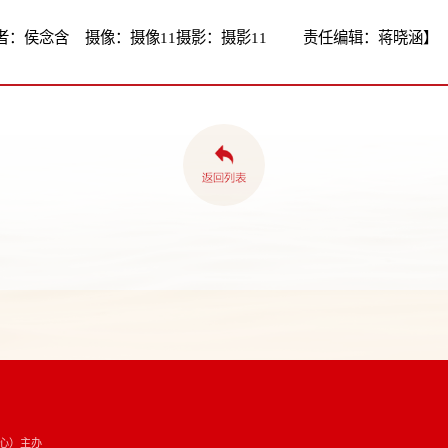
者：侯念含 摄像：摄像11摄影：摄影11 责任编辑：蒋晓涵】
心）主办