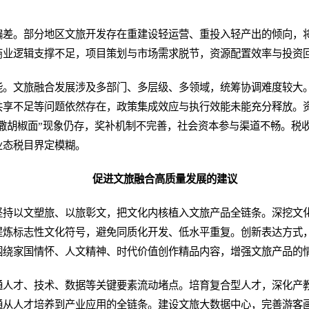
偏差。部分地区文旅开发存在重建设轻运营、重投入轻产出的倾向，
商业逻辑支撑不足，项目策划与市场需求脱节，资源配置效率与投资
能。文旅融合发展涉及多部门、多层级、多领域，统筹协调难度较大
共享不足等问题依然存在，政策集成效应与执行效能未能充分释放。
“撒胡椒面”现象仍存，奖补机制不完善，社会资本参与渠道不畅。税
业态税目界定模糊。
促进文旅融合高质量发展的建议
坚持以文塑旅、以旅彰文，把文化内核植入文旅产品全链条。深挖文
提炼标志性文化符号，避免同质化开发、低水平重复。创新表达方式
围绕家国情怀、人文精神、时代价值创作精品内容，增强文旅产品的
通人才、技术、数据等关键要素流动堵点。培育复合型人才，深化产
通从人才培养到产业应用的全链条。建设文旅大数据中心，完善游客