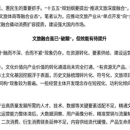
、惠民生的重要抓手。“十五五”规划纲要提出“推进文旅深度融合”
文旅体商等融合业态”。笔者认为，应推动文旅产业从“单点开发”向“
度融合撬动消费扩容提质，建设强大国内市场。
文旅融合虽已“破题”，但效能有待提升
但“融而不深、合而不紧”现象仍存，在资源转化、要素供给、建设运
升。文化价值向产业价值的转化通道尚未完全打通，“有资源无产品、
本土文化基因挖掘浮于表面，历史文脉梳理碎片化、符号化，文旅项
同构”现象较为普遍。一些经营主体开发理念存在短视化、功利化倾
产业高质量发展所需的人才、技术、数据等关键要素适配不足，精通
化运营能力整体滞后，大数据洞察、用户画像分析、精准营销与流量
，二次消费、衍生消费链条延伸不足，内容供给迭代缓慢，产品生命