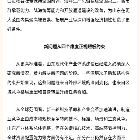
口货物吞吐量保持全国前列，海洋生产总值稳居全国第二。城市
群承载能力、陆海统筹能力和开放通道建设的改善，为山东在更
大范围内集聚高端要素、拓展产业纵深和增强经济韧性创造了更
好条件。
新问题
从四个维度正视短板约束
从更高标准看，山东现代化产业体系建设已经进入必须深入
研究新情况、着力解决新问题的阶段。一些深层次矛盾和结构性
约束开始显现，这些问题既来自外部环境的深刻变化，也来自区
域竞争格局重塑和自身转型升级任务叠加。
从全球范围看，新一轮科技革命和产业变革加速演进，制造
业竞争正由成本和规模竞争转向技术、标准、场景和生态竞争。
山东产业体系总体完整，但在关键核心技术、高端环节控制力、
全球资源配置能力等方面仍有不足，部分产业仍然存在大而不