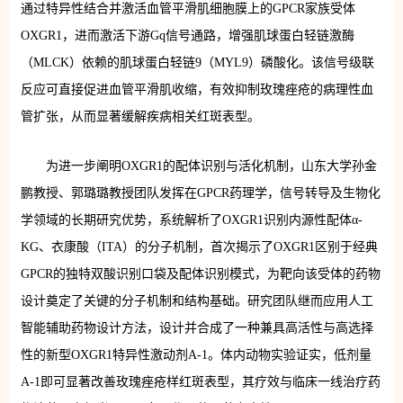
通过特异性结合并激活血管平滑肌细胞膜上的GPCR家族受体
OXGR1，进而激活下游Gq信号通路，增强肌球蛋白轻链激酶
（MLCK）依赖的肌球蛋白轻链9（MYL9）磷酸化。该信号级联
反应可直接促进血管平滑肌收缩，有效抑制玫瑰痤疮的病理性血
管扩张，从而显著缓解疾病相关红斑表型。
为进一步阐明OXGR1的配体识别与活化机制，山东大学孙金
鹏教授、郭璐璐教授团队发挥在GPCR药理学，信号转导及生物化
学领域的长期研究优势，系统解析了OXGR1识别内源性配体α-
KG、衣康酸（ITA）的分子机制，首次揭示了OXGR1区别于经典
GPCR的独特双酸识别口袋及配体识别模式，为靶向该受体的药物
设计奠定了关键的分子机制和结构基础。研究团队继而应用人工
智能辅助药物设计方法，设计并合成了一种兼具高活性与高选择
性的新型OXGR1特异性激动剂A-1。体内动物实验证实，低剂量
A-1即可显著改善玫瑰痤疮样红斑表型，其疗效与临床一线治疗药