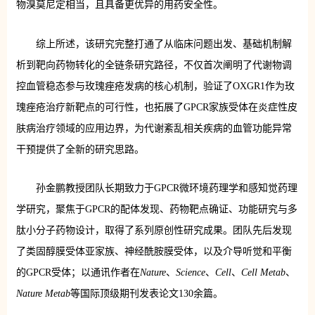
物溴莫尼定相当，且具备更优异的用药安全性。
综上所述，该研究完整打通了从临床问题出发、基础机制解
析到靶向药物转化的全链条研究路径，不仅首次阐明了代谢物调
控血管稳态参与玫瑰痤疮发病的核心机制，验证了OXGR1作为玫
瑰痤疮治疗新靶点的可行性，也拓展了GPCR家族受体在炎症性皮
肤病治疗领域的应用边界，为代谢紊乱相关疾病的血管功能异常
干预提供了全新的研究思路。
孙金鹏教授团队长期致力于GPCR微环境药理学和感知觉药理
学研究，聚焦于GPCR的配体发现、药物靶点确证、功能研究与多
肽小分子药物设计，取得了系列原创性研究成果。团队先后发现
了类固醇膜受体亚家族、神经酰胺膜受体，以及介导听觉和平衡
的GPCR受体；以通讯作者在
Nature
、
Science
、
Cell
、
Cell Metab
、
Nature Metab
等国际顶级期刊发表论文130余篇。