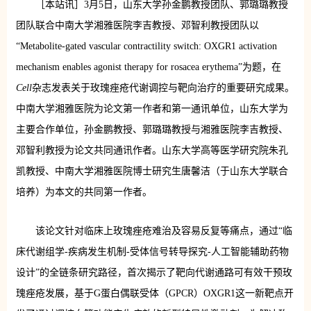
［本站讯］3月5日，山东大学孙金鹏教授团队、郭璐璐教授
团队联合中南大学湘雅医院李吉教授、邓智利教授团队以
“Metabolite-gated vascular contractility switch: OXGR1 activation
mechanism enables agonist therapy for rosacea erythema”为题，在
Cell
杂志发表关于玫瑰痤疮代谢调控与靶向治疗的重要研究成果。
中南大学湘雅医院为论文第一作者和第一通讯单位，山东大学为
主要合作单位，孙金鹏教授、郭璐璐教授与湘雅医院李吉教授、
邓智利教授为论文共同通讯作者。山东大学高等医学研究院朱孔
凯教授、中南大学湘雅医院博士研究生唐馨洁（于山东大学联合
培养）为本文的共同第一作者。
该论文针对临床上玫瑰痤疮难治及容易反复等痛点，通过“临
床代谢组学-疾病发生机制-受体信号转导探究-人工智能辅助药物
设计”的全链条研究路径，首次揭示了靶向代谢通路可有效干预玫
瑰痤疮发展，基于G蛋白偶联受体（GPCR）OXGR1这一新靶点开