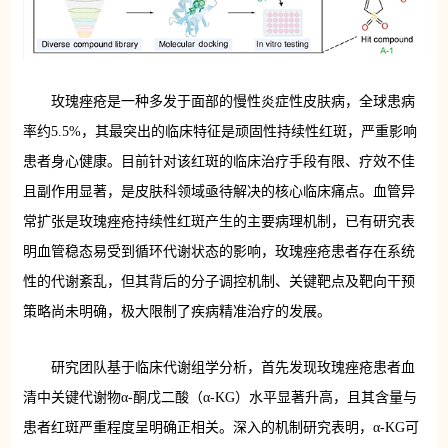
玫瑰痤疮是一种多发于面部的慢性炎症性皮肤病，全球患病
率约5.5%，其最突出的临床特征是顽固性持续性红斑，严重影响
患者身心健康。目前针对该红斑的临床治疗手段有限、疗效不佳
且副作用显著，是皮肤科领域亟待解决的核心临床痛点。血管异
常扩张是玫瑰痤疮持续性红斑产生的主要病理机制，已有研究表
明血管稳态易受到循环代谢状态的影响，玫瑰痤疮患者存在系统
性的代谢紊乱，但其背后的分子调控机制、关键靶点及靶向干预
策略尚未明确，极大限制了疾病精准治疗的发展。
研究团队基于临床代谢组学分析，首先发现玫瑰痤疮患者血
清中关键代谢物α-酮戊二酸（α-KG）水平显著升高，且其含量与
患者红斑严重程度呈明确正相关。深入的机制研究表明，α-KG可