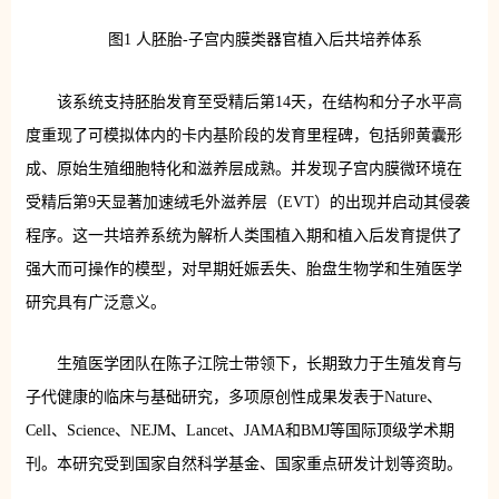
图1 人胚胎-子宫内膜类器官植入后共培养体系
该系统支持胚胎发育至受精后第14天，在结构和分子水平高
度重现了可模拟体内的卡内基阶段的发育里程碑，包括卵黄囊形
成、原始生殖细胞特化和滋养层成熟。并发现子宫内膜微环境在
受精后第9天显著加速绒毛外滋养层（EVT）的出现并启动其侵袭
程序。这一共培养系统为解析人类围植入期和植入后发育提供了
强大而可操作的模型，对早期妊娠丢失、胎盘生物学和生殖医学
研究具有广泛意义。
生殖医学团队在陈子江院士带领下，长期致力于生殖发育与
子代健康的临床与基础研究，多项原创性成果发表于Nature、
Cell、Science、NEJM、Lancet、JAMA和BMJ等国际顶级学术期
刊。本研究受到国家自然科学基金、国家重点研发计划等资助。