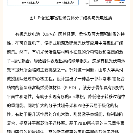
图1. Pt配位非富勒烯受体分子结构与光电性质
有机光伏电池（OPVs）因其轻薄、柔性及可大面积制备的特
性，在可穿戴电子、便携式能源及建筑光伏等应用中展现出广阔
前景。然而，有机光伏活性层材料本征低的介电常数和强烈的激
子–振动耦合，导致器件表现出高的能量损失。这是有机光伏电池
效率提升所面临的主要挑战之一。针对这一问题，山东大学高珂
教授团队通过中心核工程，设计提出了一种基于邻菲咯啉-铂配合
结构的新型非富勒烯受体材料（PtHD）。该分子骨架具有良好的
平面性和刚性，有助于实现有序的π–π堆积，降低电子转移过程中
的重组能。同时扩大的分子共轭骨架和Pt电子云易于极化的特
性，有助于提升活性层的介电常数，削弱激子束缚能，抑制缺陷
复合，提高并平衡载流子迁移率。基于PtHD所构建的三元器件表
现出降低的能量损失、高的激子解离效率和平衡的载流子迁移