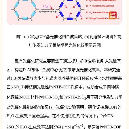
图1. (a) 常见COF基光催化剂合成策略, (b)孔道微环境调控提
升传质动力学策略增强光催化效率示意图
现有光催化研究主要聚焦于通过提升光电性能(如引入光敏基
团、构建D-A结构、金属中心调控)来增强光催化效率，本研究通
过1,3-丙烷磺酸内酯与孔道内咪唑基团的开环反应将亲水性磺酸基
团(-SO
H)接枝到光敏性PyNTB-COF孔道中，成功合成了两种磺
3
化调控的COF材料PyNTB-SO
和PyNTB-2SO
用于研究传质动力学
3
3
对光催化性能的影响(图1)。光催化实验表明，磺化调控后COFs的
H
O
生成效率显著提高。在不使用牺牲剂的情况下，PyNTB-
2
2
−1
−1
2SO
的H
O
生成效率达到2764 μmol g
h
，是原始PyNTB-COF
3
2
2