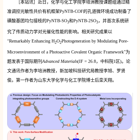
［本站讯］近日，化学与化工学院李培洲教授课题组通过精
准调控光敏性共价有机框架PyNTB-COF的孔道微环境成功制备了
磺酸基团均匀接枝的PyNTB-SO
和PyNTB-2SO
，并首次系统研
3
3
究了传质动力学对光催化性能的影响。相关研究成果以
“Remarkably Enhancing H
O
Photogeneration by Modulating Pore-
2
2
Microenvironment of a Photoactive Covalent Organic Framework”为
题发表于国际期刊
Advanced Materials
(IF = 26.8，中科院1区)。论
文通讯作者为李培洲教授，新加坡科技研究局教授李旭、罗贤
俊。第一作者为山东大学化学与化工学院博士后栾天翔。