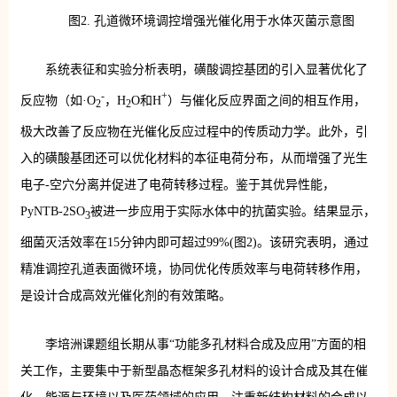
图2. 孔道微环境调控增强光催化用于水体灭菌示意图
系统表征和实验分析表明，磺酸调控基团的引入显著优化了
-
+
反应物（如·O
，H
O和H
）与催化反应界面之间的相互作用，
2
2
极大改善了反应物在光催化反应过程中的传质动力学。此外，引
入的磺酸基团还可以优化材料的本征电荷分布，从而增强了光生
电子-空穴分离并促进了电荷转移过程。鉴于其优异性能，
PyNTB-2SO
被进一步应用于实际水体中的抗菌实验。结果显示，
3
细菌灭活效率在15分钟内即可超过99%(图2)。该研究表明，通过
精准调控孔道表面微环境，协同优化传质效率与电荷转移作用，
是设计合成高效光催化剂的有效策略。
李培洲课题组长期从事“功能多孔材料合成及应用”方面的相
关工作，主要集中于新型晶态框架多孔材料的设计合成及其在催