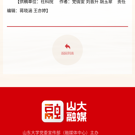
【供稿单位：社科院 作者：党倩雯 刘晋升 胡玉翠 责任
编辑：蒋晓涵 王亦婷】
山东大学党委宣传部（融媒体中心）主办