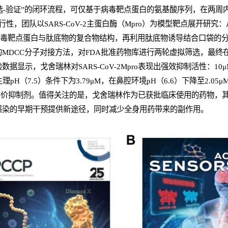
筛选-验证”的闭环流程，可仅基于病毒靶点蛋白的氨基酸序列，在两
性，团队以SARS-CoV-2主蛋白酶（Mpro）为模型靶点展开研
快速预测病毒靶点蛋白与肽底物的复合物结构，再利用肽底物诱导结合口袋的
MDCC分子对接方法，对FDA批准药物库进行两轮虚拟筛选，最终
据显示，戈舍瑞林对SARS-CoV-2Mpro表现出强效抑制活性：10
理pH（7.5）条件下为3.79μM，在鼻腔环境pH（6.6）下降至2.0
ro的非共价抑制剂。值得关注的是，戈舍瑞林作为已获批临床使用的药物
感染的早期干预提供新途径，同时减少全身用药带来的副作用。