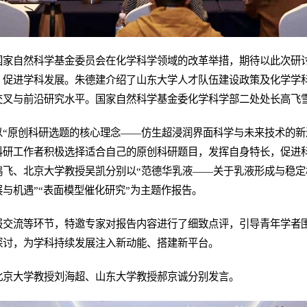
国家自然科学基金委员会在化学科学领域的改革举措，期待以此次研
，促进学科发展。朱德建介绍了山东大学人才队伍建设政策及化学学
交叉与前沿研究水平。国家自然科学基金委化学科学部二处处长高飞
以“原创科研选题的核心理念——仿生超浸润界面科学与未来技术的新
科研工作者积极选择适合自己的原创科研题目，发挥自身特长，促进
飞、北京大学教授吴凯分别以“范德华乳液——关于乳液形成与稳定
与机遇”“表面模型催化研究”为主题作报告。
报交流等环节，特邀专家对报告内容进行了细致点评，引导青年学者
探讨，为学科持续发展注入新动能、搭建新平台。
北京大学教授刘海超、山东大学教授郝京诚分别发言。