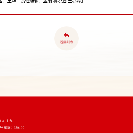
：王华 责任编辑：孟丽 蒋晓涵 王亦婷】
心）主办
邮编：250100