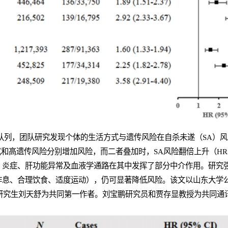
的前瞻性队列，团队研究发现个体的生活方式与遗传风险在自杀未遂（SA
式和高遗传风险分别增加风险，而二者叠加时，SA风险翻倍上升（HR=
，炎症、肝功能异常及血液学通路在其中发挥了部分中介作用。研究
作息、合理饮食、适度运动），仍可显著降低风险。该文以山东大学
读研究生刘天舒为共同第一作者。刘宝鹏研究员和贾存显教授为共同通