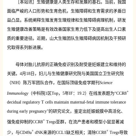
［本站讯］生殖健康是人类生存和发展的基石。当前，我国
面临严峻的人口形势和生育危机，生殖障碍和生育需求的矛盾日
益凸显。系统阐释生殖发育生理规律和生殖障碍病理机制，研发
生殖健康改善策略是有效改善国家生育力低下及提高出生人口素
质的重要途径。近期，山大生殖团队生殖障碍病因机制及干预研
究取得系列新进展。
母体对胎儿抗原的正确免疫识别及耐受是妊娠建立和维持的
关键。4月18日，妇儿与生殖健康研究院与美国国立卫生研究院
（NIH）陈万军团队合作，在国际顶级免疫学期刊
Science
+
Immunology
（中科院1区Top，5年IF：19.2）在线发表题为“CCR8
decidual regulatory T cells maintain maternal-fetal immune tolerance
during early pregnancy”的研究论文，鉴定出妊娠蜕膜中高活化、
+
强免疫抑制的CCR8
Tregs亚群，在流产患者和模型小鼠显著减
+
+
少，与CD49a
dNK来源的CCL1缺乏相关；清除CCR8
Tregs导致