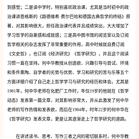
到感觉；二是读中学时，特别喜欢政治课，尤其是当时初中的政
治课讲恩格斯的《路德维希·费尔巴哈和德国古典哲学的终结》原
著，对其影响很大，担任政治课代表并且成绩突出，大大增加了
学习哲学的自豪感和成就感；三是高中图书馆的阅览室以及订阅
哲学相关的杂志发挥了非常重要的作用，高中时候就自费订阅
《文史哲》，也订阅《经济研究》《哲学研究》，并且这个阅读
习惯一直在坚持。何中华教授从创造欲、兴趣引导与尝试、环境
和条件熏陶、自学者的劣势与优势、学习和研究的苦与乐等五个
方面详细介绍了自己走上哲学学习与研究的经历和体会。尤其是
1981年，何中华老师在化肥厂工作时，年仅19岁的他就在《哲学
动态》发表第一篇文章，对其影响非常大，并从此激发了何中华
老师的写作热情和发表欲，而后在1984年，时年22岁的何中华在
《哲学研究》发表文章，更是让其逐渐走上了哲学研究的道路。
在讲述读书、思考、写作三者之间的密切联系时，何中华教