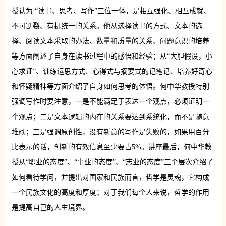
授认为 “读书、思考、写作”三位一体，是相互强化、相互成就、
不可割裂、有机统一的关系。他从选择读书的方式、文本的选
择、阅读文本采取的办法、数量和质量的关系、问题意识的培养
等方面阐述了自身在读书过程中的感悟和经验；从“大胆假设，小
心求证”、训练运思方式、心得式与摘要式的记笔记、培养好奇心
和怀疑精神等方面介绍了自身如何思考的体悟。何中华教授特别
强调写作时要注意，一是不能满足于表达一个观点，必须证明一
个观点；二是文本逻辑的内在的关系要达到系统化，而不是随意
堆砌；三是强调原创性，没有新意的写作是失败的，如果用百分
比表示的话，创新的有效信息至少要占5%。讲座最后，何中华教
授从“职业的态度”、“事业的态度”、“志业的态度”三个层次介绍了
如何看待学问，并提出对国家和民族而言，哲学是灵魂，它构成
一个民族文化的高度和厚度；对于我们每个人来说，哲学的作用
是提高自己的人生境界。