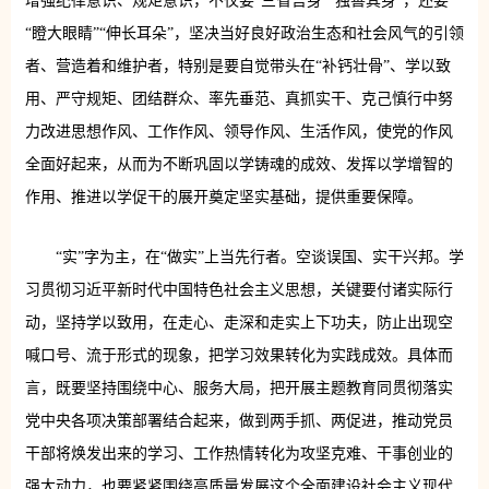
增强纪律意识、规矩意识，不仅要“三省吾身”“独善其身”，还要
“瞪大眼睛”“伸长耳朵”，坚决当好良好政治生态和社会风气的引领
者、营造着和维护者，特别是要自觉带头在“补钙壮骨”、学以致
用、严守规矩、团结群众、率先垂范、真抓实干、克己慎行中努
力改进思想作风、工作作风、领导作风、生活作风，使党的作风
全面好起来，从而为不断巩固以学铸魂的成效、发挥以学增智的
作用、推进以学促干的展开奠定坚实基础，提供重要保障。
“实”字为主，在“做实”上当先行者。空谈误国、实干兴邦。学
习贯彻习近平新时代中国特色社会主义思想，关键要付诸实际行
动，坚持学以致用，在走心、走深和走实上下功夫，防止出现空
喊口号、流于形式的现象，把学习效果转化为实践成效。具体而
言，既要坚持围绕中心、服务大局，把开展主题教育同贯彻落实
党中央各项决策部署结合起来，做到两手抓、两促进，推动党员
干部将焕发出来的学习、工作热情转化为攻坚克难、干事创业的
强大动力，也要紧紧围绕高质量发展这个全面建设社会主义现代