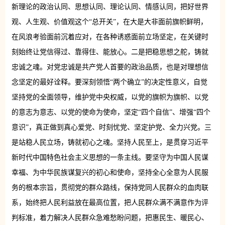
新理论的政治认同、思想认同、理论认同、情感认同，把好世界
观、人生观、价值观这个“总开关”，在大是大非面前旗帜鲜明，
在风浪考验面前沉着应对，在各种诱惑面前立场坚定，在关键时
刻始终让党信得过、靠得住、能放心。二是把稳思想之舵，铸就
忠诚之魂。对党忠诚是共产党人首要的政治品质，也是对理想信
念坚定的最好诠释。要深刻领悟“两个确立”的决定性意义，自觉
坚持党的全面领导，维护党中央权威，以党的旗帜为旗帜、以党
的意志为意志、以党的使命为使命，坚定“四个自信”、增强“四个
意识”，真正做到真心爱党、时刻忧党、坚定护党、全力兴党。三
是站稳人民立场，铸就初心之魂。坚持人民至上，是贯穿习近平
新时代中国特色社会主义思想的一条主线。要坚守为中国人民谋
幸福、为中华民族谋复兴的初心和使命，坚持全心全意为人民服
务的根本宗旨，贯彻党的群众路线，保持党同人民群众的血肉联
系，始终把人民利益放在最高位置，把人民群众满不满意作为评
判标准，着力解决人民群众急难愁盼问题，把惠民生、暖民心、