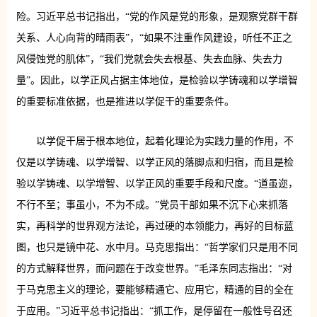
险。习近平总书记指出，“党的作风是党的形象，是观察党群干群
关系、人心向背的晴雨表”，“如果不注重作风建设，听任不正之
风侵蚀党的肌体”，“我们党就会失去根基、失去血脉、失去力
量”。因此，以学正风占据主体地位，是检验以学铸魂和以学增智
的重要标准依据，也是推进以学促干的重要条件。
以学促干居于根本地位，起着化理论为实践力量的作用，不
仅是以学铸魂、以学增智、以学正风的落脚点和归宿，而且是检
验以学铸魂、以学增智、以学正风的重要手段和尺度。“道虽迩，
不行不至；事虽小，不为不成。”党员干部如果不沉下心来抓落
实，再科学的世界观方法论，再过硬的本领能力，再好的目标蓝
图，也只是镜中花、水中月。马克思指出：“哲学家们只是用不同
的方式解释世界，而问题在于改变世界。”毛泽东同志指出：“对
于马克思主义的理论，要能够精通它、应用它，精通的目的全在
于应用。”习近平总书记指出：“抓工作，是停留在一般性号召还