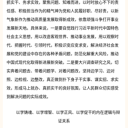
抓实干、务求实效，聚焦问题、知难而进，以时时放心不下的责
任感、积极担当作为的精气神为党和人民履好职、尽好责，以新
气象新作为推动高质量发展取得新成效，依靠顽强斗争打开事业
发展新天地。具体来说，一是要自觉践行习近平新时代中国特色
社会主义思想，用以改造客观世界、推动事业发展，用以观察时
代、把握时代、引领时代，积极识变应变求变，解决经济社会发
展和党的建设中存在的各种矛盾问题，防范化解重大风险，推动
中国式现代化取得新进展新突破。二是要大兴调查研究之风，切
实奔着问题去、带着问题学、对着问题改，坚持边学习、边对
照、边检视、边整改，真正做到扑下身子干实事、谋实招、求实
效，形成马上就办、真抓实干的良好氛围，让人民群众切实感受
到解决问题的实际成效。
以学铸魂、以学增智、以学正风、以学促干的内在逻辑与辩
证关系