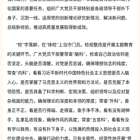
化国家的首要任务，组织广大党员干部特别是各级领导干部扑下
身子、沉到一线，运用党的创新理论研究新情况、解决新问题、
总结新经验，推动高质量发展取得新成效。
“检”字落脚，在“体检”上当守门员。检视整改是开展主题教育
的关键环节。广大党员干部要常查“脑科”，检查自己政治信仰是
否坚定，头脑是否清醒，对党是否忠诚，确保理想信念的纯度；
常查“内科”，看看习近平新时代中国特色社会主义思想是否入脑
入心，是否掌握了马克思主义的世界观和方法论，是否克服了本
领恐慌，是否具备了科学判断、宏观决策、组织领导以及应对复
杂局面的能力，确保理论的深度和本领的厚度；常查“外科”，查
身正不正，看是否行得端、走得直，查手净不净，看有没有胡伸
手、乱拿乱收现象，确保作风的高度；常查“五官科”，看看有没
有学以致用，有没有扑下身子，以饱满的热情投入到社会主义现
代化建设中去，确保行动的力度。只有全面性、经常性地开展“思