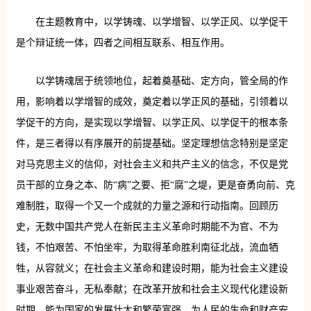
在主题教育中，以学铸魂、以学增智、以学正风、以学促干
是个辩证统一体，四者之间相互联系、相互作用。
以学铸魂居于统领地位，起着奠基础、定方向，管全局的作
用，影响着以学增智的成效，奠定着以学正风的基础，引领着以
学促干的方向，是实现以学增智、以学正风、以学促干的根本条
件，是三者得以有序展开的前提基础。坚定理想信念特别是坚定
对马克思主义的信仰，对社会主义和共产主义的信念，不仅是党
员干部的立身之本、防“病”之要、拒“腐”之堤，更是奋勇向前、克
难制胜，取得一个又一个成就的力量之源和行动指南。回顾历
史，无数中国共产党人在新民主主义革命时期能不为官、不为
钱，不怕艰苦、不怕坐牢，为取得革命胜利南征北战，流血牺
牲，从容就义；在社会主义革命和建设时期，能为社会主义建设
事业艰苦奋斗，无私奉献；在改革开放和社会主义现代化建设新
时期，能为国家的发展壮大和繁荣富强，为人民的生命和财产安