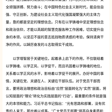
全顽强拼搏、努力奋斗；在中国特色社会主义新时代，能自信自
强、守正创新，为建设社会主义现代化强国凝聚强大的主体力
量，靠的都是坚定的理想信念。只有在以学铸魂中坚定理想信念
和政治信仰，才能以高超的智慧克服各种工作困难，切实提升自
身的本领，以坚忍不拔的意志抵挡物质诱惑的考验，保持清爽干
净的作风，以踔厉奋发的斗志取得实干成效。
以学增智居于关键地位，起着承上启下的作用，不仅联结着
以学铸魂、以学正风、以学促干，而且巩固着以学铸魂的地位，
关系着以学正风的水平，影响着以学促干的展开。办好中国的事
情，关键在党、关键在人、关键在干部队伍。对于党员干部而
言，要将政治理想和政治目标由“应然”层面转化为“实然”层面，将
认知层面的“理论”转化为实践层面的“行动”，最重要的条件就是强
大的本领和能力。习近平总书记指出：“光有思路和部署，没有优
秀的人来干，那也难以成事。”广大党员干部要“提高自身素质和