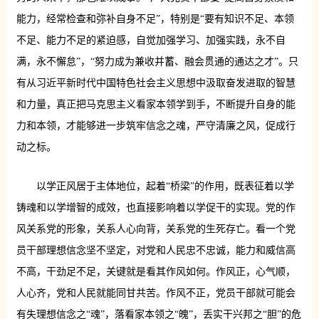
能力，经常检查和弥补自身不足”，特别是“要有知识不足、本领
不足、能力不足的紧迫感，自觉加强学习、加强实践，永不自
满，永不懈怠”，“努力成为兼收并蓄、融会贯通的通达之才”。只
有从习近平新时代中国特色社会主义思想中汲取奋发进取的智慧
和力量，真正把马克思主义看家本领学到手，不断提升自身的能
力和本领，才能够进一步筑牢信念之魂，严守清廉之风，促成行
动之标。
以学正风居于主体地位，起着“桥梁”的作用，既表征着以学
铸魂和以学增智的成效，也直接影响着以学促干的实现。党的作
风关系党的形象，关系人心向背，关系党的生死存亡。看一个党
员干部理想信念坚不坚定，对党和人民忠不忠诚，能力和威信高
不高，干劲足不足，关键就是看其作风如何。作风正，心气顺，
人心齐，党和人民就能同甘共苦。作风不正，党员干部就可能会
有失理想信念之“魂”，落看家本领之“魄”，丢实干兴邦之“胆”的危