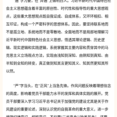
“通”字为要，在“弄通”上做明白人。习近平新时代中国特色社
会主义思想蕴含着丰富的原创性、时代性和指导性的重大思想观
点，这些重大思想观点既自我证成、自成体系，又环环相扣、相
互印证，构成一个严密科学的思想体系。因此，要坚持联系地而
不是孤立地、系统地而不是零散地、全面地而不是局部地理解习
近平新时代中国特色社会主义思想，悟透其理论逻辑、历史逻
辑、现实逻辑和实践逻辑，系统掌握其主要内容和贯穿其中的马
克思主义立场观点方法，实现由浅知到深知、由熟知到真知、由
半知到全知的转变，真正做到知其言更知其义、知其然更知其所
以然。
“严”字当头，在“正风”上当急先锋。作风问题反映着理想信念
的高度，影响着党员干部能力水平的发挥和具体实践的展开。党
员干部要深入学习习近平总书记关于加强党的建设尤其是关于作
风建设的重要论述，深刻认识党的自我革命的重大意义，进一步