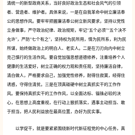
清统一的新型政商关系，当好良好政治生态和社会风气的引领
者、营造者、维护者。具体来说，一是在自我革命中树立廉洁奉
公的思想作风。要牢牢把握廉洁奉公树立新风要求，坚持以党性
立身做事，严守政治纪律、政治规矩，牢记“五个必须”“五个决不
允许”，严防“七个有之”，坚持权为民所用，情为民所系，利为民
所谋，始终做政治上的明白人、老实人。二是在刀刃向内中树立
克己慎行的生活作风。要自觉加强思想道德修养，注重培养个人
健康的生活爱好，树立正确的权力观和责任观，坚持廉洁自律，
清白做人，严格要求自己，加强党性修养，耐得住寂寞，经得住
诱惑，守得住清贫。三是在顶真碰硬中树立真抓实干的工作作
风。要保持真抓实干的工作作风，以全面达标、锱铢必较的决
心，在思想上高度重视，在行动上狠抓落实，遇事主动担当、敢
于担当，把人民利益放在最高位置，办好为民实事。
以学促干，就是要紧紧围绕新时代新征程党的中心任务，真