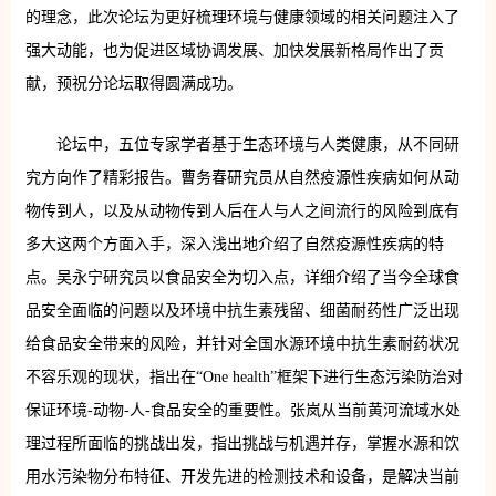
的理念，此次论坛为更好梳理环境与健康领域的相关问题注入了
强大动能，也为促进区域协调发展、加快发展新格局作出了贡
献，预祝分论坛取得圆满成功。
论坛中，五位专家学者基于生态环境与人类健康，从不同研
究方向作了精彩报告。曹务春研究员从自然疫源性疾病如何从动
物传到人，以及从动物传到人后在人与人之间流行的风险到底有
多大这两个方面入手，深入浅出地介绍了自然疫源性疾病的特
点。吴永宁研究员以食品安全为切入点，详细介绍了当今全球食
品安全面临的问题以及环境中抗生素残留、细菌耐药性广泛出现
给食品安全带来的风险，并针对全国水源环境中抗生素耐药状况
不容乐观的现状，指出在“One health”框架下进行生态污染防治对
保证环境-动物-人-食品安全的重要性。张岚从当前黄河流域水处
理过程所面临的挑战出发，指出挑战与机遇并存，掌握水源和饮
用水污染物分布特征、开发先进的检测技术和设备，是解决当前