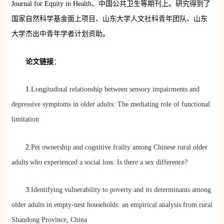
Journal for Equity in Health、中国公共卫生等期刊上。研究得到了
国家自然科学基金面上项目、山东大学人文社科青年团队、山东
大学杰出中青年学者计划资助。
论文链接
：
1.
Longitudinal relationship between sensory impairments and
depressive symptoms in older adults: The mediating role of functional
limitation
2.
Pet ownership and cognitive frailty among Chinese rural older
adults who experienced a social loss: Is there a sex difference?
3.
Identifying vulnerability to poverty and its determinants among
older adults in empty-nest households: an empirical analysis from rural
Shandong Province, China