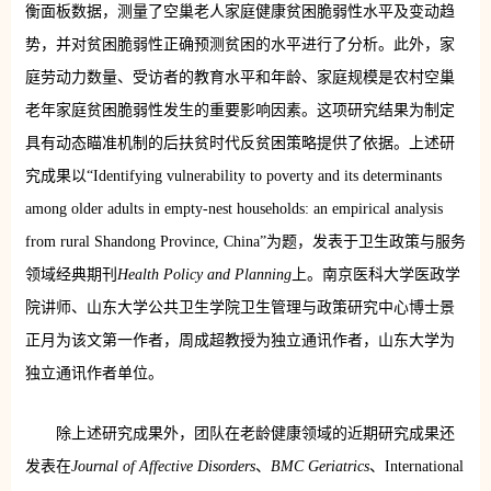
衡面板数据，测量了空巢老人家庭健康贫困脆弱性水平及变动趋
势，并对贫困脆弱性正确预测贫困的水平进行了分析。此外，家
庭劳动力数量、受访者的教育水平和年龄、家庭规模是农村空巢
老年家庭贫困脆弱性发生的重要影响因素。这项研究结果为制定
具有动态瞄准机制的后扶贫时代反贫困策略提供了依据。上述研
究成果以“Identifying vulnerability to poverty and its determinants
among older adults in empty-nest households: an empirical analysis
from rural Shandong Province, China”为题，发表于卫生政策与服务
领域经典期刊
Health Policy and Planning
上。南京医科大学医政学
院讲师、山东大学公共卫生学院卫生管理与政策研究中心博士景
正月为该文第一作者，周成超教授为独立通讯作者，山东大学为
独立通讯作者单位。
除上述研究成果外，团队在老龄健康领域的近期研究成果还
发表在
Journal of Affective Disorders
、
BMC Geriatrics
、International