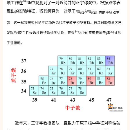
84
项工作在
Rb中观测到了一对近简并的正宇称双带，根据双带表
现出的实验特征，将其解释为一对基于πg
Aνg
9/2
9/2组态的手征双重
带，这一解释被相对论平均场理论和粒子转子模型支持。通过对80质量区已
84
发现的4例手性候选核进行系统学讨论，建议
Rb中的双带来源于γ软导致的
手征振动。
近年来，王守宇教授团队一直致力于原子核中手征对称性破