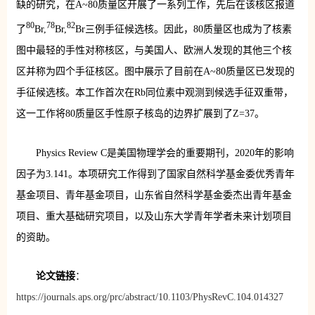
缺的研究，在A~80质量区开展了一系列工作，先后在该核区报道
80
78
82
了
Br,
Br,
Br三例手征候选核。因此，80质量区也成为了核素
图中最轻的手性对称核区，与美国人、欧洲人发现的其他三个核
区并称为四个手征核区。图中展示了目前在A~80质量区已发现的
手征候选核。本工作首次在Rb同位素中观测到候选手征双重带，
这一工作将80质量区手性原子核岛的边界扩展到了Z=37。
Physics Review C是美国物理学会的重要期刊，2020年的影响
因子为3.141。本项研究工作得到了国家自然科学基金委优秀青年
基金项目、青年基金项目，山东省自然科学基金委杰出青年基金
项目、重大基础研究项目，以及山东大学青年学者未来计划项目
的资助。
论文链接
：
https://journals.aps.org/prc/abstract/10.1103/PhysRevC.104.014327