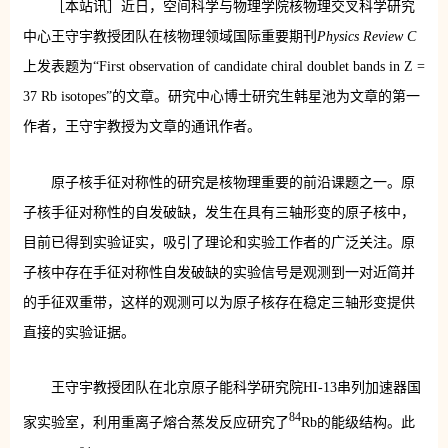
［本站讯］近日，空间科学与物理学院核物理交叉科学研究
中心王守宇教授团队在核物理领域国际重要期刊
Physics Review C
上发表题为“First observation of candidate chiral doublet bands in Z =
37 Rb isotopes”的文章。研究中心博士研究生韩星池为文章的第一
作者，王守宇教授为文章的通讯作者。
原子核手征对称性的研究是核物理重要的前沿课题之一。原
子核手征对称性的自发破缺，发生在具有三轴形变的原子核中，
目前已得到实验证实，吸引了理论和实验工作者的广泛关注。原
子核中存在手征对称性自发破缺的实验信号是观测到一对近简并
的手征双重带，这样的观测可以为原子核存在稳定三轴形变提供
直接的实验证据。
王守宇教授团队在北京原子能科学研究院HI-13串列加速器国
84
家实验室，利用重离子熔合蒸发反应研究了
Rb的能级结构。此