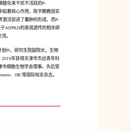
的磷酸化来干扰不活跃的P-
发生发展中起着核心作用，陈宇鹏教授实
遗传激活促进了囊肿的形成，而P-
于ADPKD的表观遗传的相关研
交流。
划PI，研究生院副院长，生物
019年获得天津市杰出青年科
津市细胞生物学会理事。先后受
opment、JBC
等国际知名杂志。