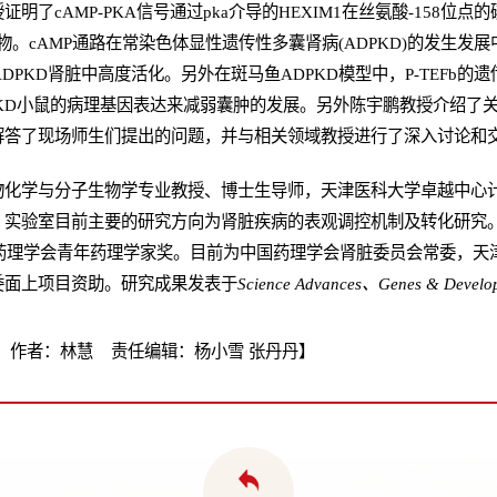
了cAMP-PKA信号通过pka介导的HEXIM1在丝氨酸-158位点
snRNP复合物。cAMP通路在常染色体显性遗传性多囊肾病(ADPKD)的
ADPKD肾脏中高度活化。另外在斑马鱼ADPKD模型中，P-TEFb的
DPKD小鼠的病理基因表达来减弱囊肿的发展。另外陈宇鹏教授介绍了关
解答了现场师生们提出的问题，并与相关领域教授进行了深入讨论和
物化学与分子生物学专业教授、博士生导师，天津医科大学卓越中心计
实验室目前主要的研究方向为肾脏疾病的表观调控机制及转化研究。2
国药理学会青年药理学家奖。目前为中国药理学会肾脏委员会常委，天
委面上项目资助。研究成果发表于
Science Advances、Genes & Devel
 作者：林慧 责任编辑：杨小雪 张丹丹】