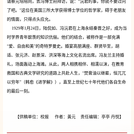
请蔡元培陪同，去冯博士府拜访，说：“沅君的事，你就不要过问
了吧。”这位在美国三所大学获得博士学位的哲学家，碍于老朋友
的情面，只得点头应允。
1929年1月24日，陆侃如、冯沅君在上海永结秦晋之好，成为当
时学界青年歆羡的知识伉俪。他们的结合，被称作是一部充满
“爱、自由和美”的奇特罗曼史。婚宴高朋满座、群贤毕至，胡
适、张元济、赵景深、洪深等海上文化名流出席。冯友兰主持婚
礼，场面轰动上海滩。从此，两人相携相伴、相濡以沫，在教育
救国和古典文学研究的道路上共赴人生，“焚膏油以继晷，恒兀兀
以穷年”（韩愈《进学解》），直至上世纪七十年代他们各自生命
的最后一刻。
【供稿单位：校报 作者：黃元 责任编辑：亭亭 丹悦】