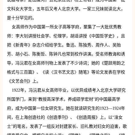
文科女大学生，五年后又考人北京大学。一家三兄妹就读北大，
是十分罕见的。
女高师作为中国第一所女子高等学府，聚集了一大批优秀教
师：李大钊讲授社会学、伦理学，胡适讲授《中国哲学史》，且
把《新青年》杂志介绍给学生。鲁迅、陈独秀、周作人、吴贻
芳、胡小石、陈衡哲、陈钟凡也常到校作讲演。受名师教诲和诱
导，冯沅君在女高师刊物上发表了不少诗词；她的《楚辞用韵之
格式与三百篇》、《读〈汉书艺文志〉随笔》等论文发表在学校
《文艺会刊》上。
1922年，冯沅君从女高师毕业，以优异成绩考入北京大学研究
所国学门，来到“教授高深学术，养成硕学宏材”的中国最高学
府，成为中国第一位女研究生。她在就读研究生的1923—1924年
间，在上海创造社的《创造季刊》、《创造周报》上，以“淦女
士”的笔名，发表了一组反对封建家长、旧礼教对妇女的迫害，歌