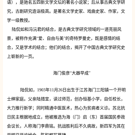
语），是驰名五四新文学文坛的著名小说家；后从事古典文学研
究，古剧研究造诣极高。是著名文学史家、戏曲史家、作家，文
学一级教授。
陆侃如和冯沅君的结合，是古典文学研究领域的一道亮丽风
景，被称作充满“爱、自由与美”的奇特罗曼史，既是感情的结
合，又是学术的结合；他们的结合，揭开了中国古典文学研究史
上崭新的一页。
海门俊彦“大器早成”
陆侃如，1903年11月26日出生于江苏海门三阳镇一个开明
士绅家庭。父亲陆措宜，读过师范，创办恒基小学，自任校长，
大力推行新学；同时精通中医医术，热心为贫病者义诊。苏北抗
日民主根据地成立，他被推选为海（门）启（东）首届国民参政
会议长，人称海门李鼎铭。抗战胜利后不久病故，新四军为其在