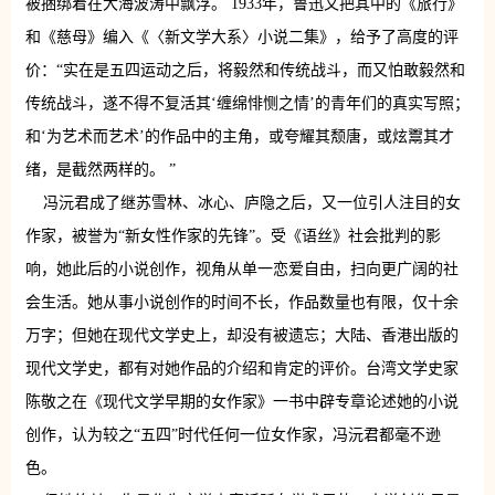
被捆绑着在大海波涛中飘浮。 1933年，鲁迅又把其中的《旅行》
和《慈母》编入《〈新文学大系〉小说二集》，给予了高度的评
价：“实在是五四运动之后，将毅然和传统战斗，而又怕敢毅然和
传统战斗，遂不得不复活其‘缠绵悱恻之情’的青年们的真实写照；
和‘为艺术而艺术’的作品中的主角，或夸耀其颓唐，或炫鬻其才
绪，是截然两样的。 ”
冯沅君成了继苏雪林、冰心、庐隐之后，又一位引人注目的女
作家，被誉为“新女性作家的先锋”。受《语丝》社会批判的影
响，她此后的小说创作，视角从单一恋爱自由，扫向更广阔的社
会生活。她从事小说创作的时间不长，作品数量也有限，仅十余
万字；但她在现代文学史上，却没有被遗忘；大陆、香港出版的
现代文学史，都有对她作品的介绍和肯定的评价。台湾文学史家
陈敬之在《现代文学早期的女作家》一书中辟专章论述她的小说
创作，认为较之“五四”时代任何一位女作家，冯沅君都毫不逊
色。