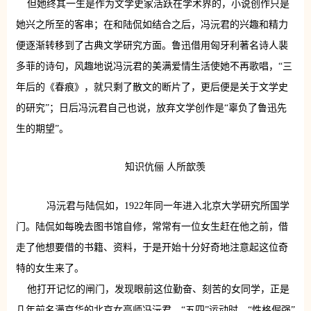
但她终其一生是作为文学史家活跃在学术界的，小说创作只是
她兴之所至的客串；在和陆侃如结合之后，冯沅君的兴趣和精力
便逐渐转移到了古典文学研究方面。鲁迅借用匈牙利著名诗人裴
多菲的诗句，风趣地说冯沅君的美满爱情生活使她不再歌唱，“三
年后的《春痕》，就只剩了散文的断片了，更后便是关于文学史
的研究”；日后冯沅君自己也说，放弃文学创作是“辜负了鲁迅先
生的期望”。
知识伉俪 人所歆羡
冯沅君与陆侃如，1922年同一年进入北京大学研究所国学
门。陆侃如每晚去图书馆自修，常常有一位女生赶在他之前，借
走了他想要借的书籍、资料，于是开始十分好奇地注意起这位奇
特的女生来了。
他打开记忆的闸门，发现眼前这位勤奋、刻苦的女同学，正是
几年前名满京华的北京女高师冯沅君。“五四”运动时，“性格倔强”