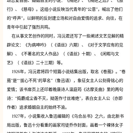
颂恋爱自由、婚姻自主的小说：《隔绝》、《隔绝之后》、《旅
行》、《慈母》。这组小说反映当代青年的“公意”，喊出了他们
的“呼声”，以鲜明的反封建立场和对自由爱情的追求、向往，在
青年中引起了强烈共鸣。
在从事文艺创作的同时，冯沅君还写了一些阐述文艺见解的精
辟论文：《为病呻吟》（《语丝》六期）、《对于文学应有的见
解》、《不著名的文人作品》（《语丝》十期）、《闲暇与文
艺》（《语丝》二十三期）等。
1926年，冯沅君将四个短篇小说结集出版，取名《卷葹》。“卷
葹”是“‘拔心不死’的草名”（鲁迅语），象征女主人公刻骨铭心的
爱情；该书扉页上还印着晚唐诗人温庭筠《达摩支曲》里的两句
诗：“捣麝成尘香不灭，拗莲作寸丝难绝”，表白女主人公（亦即
作者）追求婚姻自主的始终不渝。
1927年，小说集收入鲁迅编辑的《乌合丛书》之六，由北新书
局出版，鲁迅十分看重的画家司徒乔作封面，画着一个裸体女子