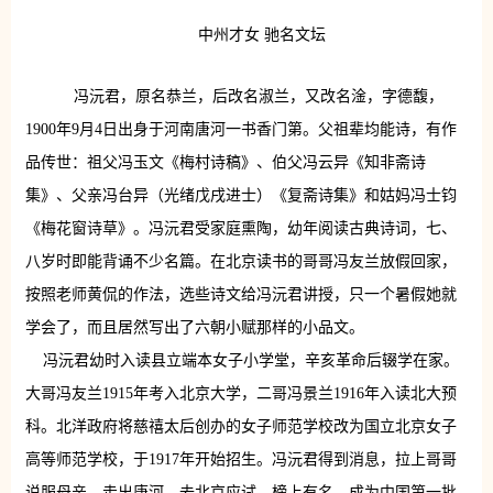
中州才女 驰名文坛
冯沅君，原名恭兰，后改名淑兰，又改名淦，字德馥，
1900年9月4日出身于河南唐河一书香门第。父祖辈均能诗，有作
品传世：祖父冯玉文《梅村诗稿》、伯父冯云异《知非斋诗
集》、父亲冯台异（光绪戊戌进士）《复斋诗集》和姑妈冯士钧
《梅花窗诗草》。冯沅君受家庭熏陶，幼年阅读古典诗词，七、
八岁时即能背诵不少名篇。在北京读书的哥哥冯友兰放假回家，
按照老师黄侃的作法，选些诗文给冯沅君讲授，只一个暑假她就
学会了，而且居然写出了六朝小赋那样的小品文。
冯沅君幼时入读县立端本女子小学堂，辛亥革命后辍学在家。
大哥冯友兰1915年考入北京大学，二哥冯景兰1916年入读北大预
科。北洋政府将慈禧太后创办的女子师范学校改为国立北京女子
高等师范学校，于1917年开始招生。冯沅君得到消息，拉上哥哥
说服母亲，走出唐河，去北京应试，榜上有名，成为中国第一批