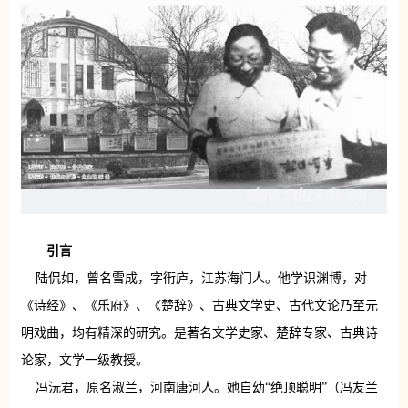
引言
陆侃如，曾名雪成，字衎庐，江苏海门人。他学识渊博，对
《诗经》、《乐府》、《楚辞》、古典文学史、古代文论乃至元
明戏曲，均有精深的研究。是著名文学史家、楚辞专家、古典诗
论家，文学一级教授。
冯沅君，原名淑兰，河南唐河人。她自幼“绝顶聪明”（冯友兰