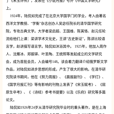
了《宋玉评传》，发表在《小说月报》号外《中国文学研究》
上。
1924年，陆侃如完成了在北京大学国学门的学业，考入由著名
西洋文学教授、“学衡”杂志创办人吴宓任院长的清华国学研究
院，专攻古典文学。大学者梁启超、王国维、陈寅恪、赵元任轮
流给他们上课：梁讲学术文化史，王讲“古史新证”，陈讲比较语
言学，赵讲描写语言学。陆侃如沐浴其中。 1925年，他加入周作
人、沈雁冰、郑振铎、叶圣陶、王统照等发起成立的文学研究
会，成为首批会员，入会编号148。该会着力翻译介绍俄罗斯文学
作品，对陆侃如进步思想的形成，产生了很大的影响。在清华研
究院读书期间，他在《努力周报》、《晨报副刊》、《学灯》、
《国学月报汇刊》等有影响的刊物上发表了《宋玉赋考》、《屈
原生卒考》、《〈诗经〉参考书提要》以及《乐府》研究等多篇
论文。
陆侃如1926年24岁从清华研究院毕业时的重头著作，是在上海