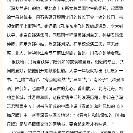
（冯友兰语）的她，受北京十五所女校爱国学生的委托，起草致
徐世昌总统书，用石头砸开顽固守旧的校长下令上锁的校门，带
领女同学上街游行。她还把《孔雀东南飞》改编成话剧，李大钊
执导，她亲自饰演焦母，同届同学程俊英饰刘兰芝，孙斐君饰焦
仲卿，陈定秀饰小姑，陶玄饰刘兄。在学校公演三天，座无虚
席；北大、清华师生乘专车前往观剧，鲁迅、川岛亦到场看戏。
很快地，冯沅君获得了陆侃如的歆羡和爱慕。相近的专业、共
同的爱好，使他们开始频繁接触。大学一年级就写出《屈原》一
书、“走路”“潇洒”、“有点翩翩然”的“典型”的“江南公子”（赵景深
语）陆侃如，也赢得了冯沅君的芳心。香山散步、北海泛舟，相
约登长城，共游颐和园，这段爱情生活的浪漫历程，烙印在了冯
沅君那篇由五十封书信组成的中篇小说《春痕》和陆侃如的《小
梅尺牍》中。赵景深意味深长地说：“《春痕》和陆侃如的《小梅
尺牍》是陆冯情愫交流的两地书，要合起来看才有味道。 ”