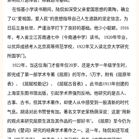
崇明召开追悼会，陈毅题写墓碑。
在恒基小学读书期间，陆侃如深受父亲爱国思想的熏陶，确立
了以“爱祖国，爱人民”的思想指导自己人生道路的坚定信念，为
日后立身处世、严谨治学打下了良好的基础。他少小聪颖，1916
年，考入省立江苏南通七中（今南通中学）读书。 1920年毕业，
以优异成绩考入北京高等师范学校，1922年又入读北京大学研究
所国学门。
1922年，当这位海门才俊年仅20岁、还是大学一年级学生时，
即完成了第一部学术专著《屈原》的写作，5万字，附有《屈原年
表》、《屈赋校勘记》、《屈赋古音表》。此书由1913年创建的
上海亚东图书馆出版，引起学术界强烈反响。他研究的是古人、
古事、古书，但其学术著作，却使人从中感受到一股清新的时代
气息。胡适对此书赞誉有加。著名文学史家杨荫深说：这是“用新
的观点来研究屈原生涯及其作品的一部好书”。《屈原》至今仍为
国内《楚词》研究的经典学术著作之一。这一年，陆侃如还写成