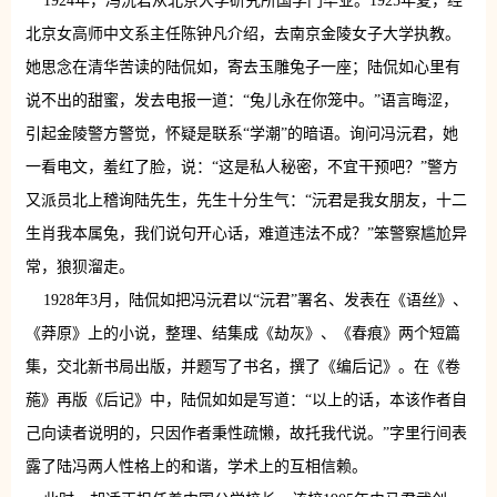
1924年，冯沅君从北京大学研究所国学门毕业。1925年夏，经
北京女高师中文系主任陈钟凡介绍，去南京金陵女子大学执教。
她思念在清华苦读的陆侃如，寄去玉雕兔子一座；陆侃如心里有
说不出的甜蜜，发去电报一道：“兔儿永在你笼中。”语言晦涩，
引起金陵警方警觉，怀疑是联系“学潮”的暗语。询问冯沅君，她
一看电文，羞红了脸，说：“这是私人秘密，不宜干预吧？”警方
又派员北上稽询陆先生，先生十分生气：“沅君是我女朋友，十二
生肖我本属兔，我们说句开心话，难道违法不成？”笨警察尴尬异
常，狼狈溜走。
1928年3月，陆侃如把冯沅君以“沅君”署名、发表在《语丝》、
《莽原》上的小说，整理、结集成《劫灰》、《春痕》两个短篇
集，交北新书局出版，并题写了书名，撰了《编后记》。在《卷
葹》再版《后记》中，陆侃如如是写道：“以上的话，本该作者自
己向读者说明的，只因作者秉性疏懒，故托我代说。”字里行间表
露了陆冯两人性格上的和谐，学术上的互相信赖。