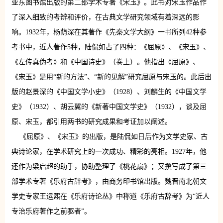
亚东图书馆出版的第二部学术专著《宋玉》。此书对宋玉作品作
了深入细致的考辨和评价，在古典文学研究领域有着深远的影
响。1932年，杨荫深在其著作《先秦文学大纲》一书所列42种参
考书中，近人著作5种，陆侃如占了四种：《屈原》、《宋玉》、
《左传真伪考》和《中国诗史》（卷上）。他指出《屈原》、
《宋玉》是用“新的方法”、“新的见解”研究屈原与宋玉的。此后出
版的赵景深的《中国文学小史》（1928）、刘麟生的《中国文学
史》（1932）、胡云翼的《新著中国文学史》（1932），谈及屈
原、宋玉，都引用两书的研究成果和考证加以阐述。
《屈原》、《宋玉》的出版，是陆侃如日后作为文学史家、古
典诗论家，在学术研究上的一次成功、精彩的亮相。1927年，他
还作为梁启超的助手，协助整理了《桃花扇》；又撰写成了第三
部学术专著《乐府古辞考》，由商务印书馆出版。魏晋南北朝文
学史专家王运熙在《乐府诗论丛》中称道《乐府古辞考》为“近人
专治乐府著作之前驱者”。