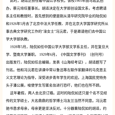
此时，胡适正担任着中国公学校长。该校1905年由马君武创
办，蔡元培任董事长。胡适决定在大学部创设国文系，考虑聘请
系主任和教授时，首先想到的便是刚从清华研究院毕业的陆侃如
和1926年5月去了北京中法大学任教、并在北京大学国学研究所从
事古典文学研究工作的“淦女士”冯沅君，于是邀请他们去中国公
学大学部执教。
1928年5月，陆侃如任中国公学大学部文学系主任，并在复旦大
学、暨南大学兼职。 1929年6月，《中国文学季刊》（创刊号）
出版发行，陆侃如任总编辑，发表《山海经考证》，胡适题写了
刊名。他和冯沅君在讲课中常以鲁迅等左联作家翻译的马克思主
义文艺理论为指导，深受进步青年学生的欢迎。上海国民党特务
头子潘公展，唆使学生写匿名信进行恐吓，他们也在所不顾。
这年暑假，两人去北京订婚。这时的陆侃如还只是个名不见经
传的文学硕士，大名鼎鼎的哲学博士冯友兰当然不同意。冯沅君
驰书恳求母亲，母亲更是坚决反对。十分器重陆侃如的胡适，约