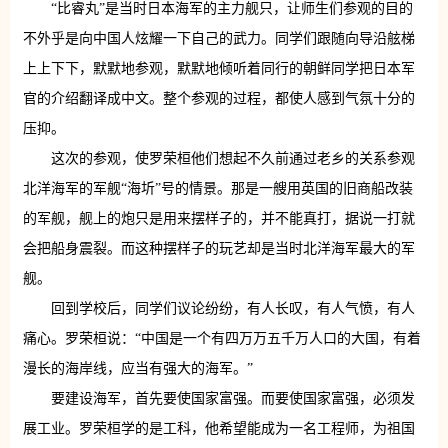
“比睿丸”是当时日本海军的主力舰只，让师生们参观的目的
不外乎是向中国人炫耀一下自己的武力。同学们跟随向导沿舷梯
上上下下，默默地参观，默默地倾听着同行的朝鲜同学把日本军
官的介绍翻译成中文。整个参观的过程，都使人感到气氛十分的
压抑。
这次的参观，使罗荣桓他们想起不久前通过老乡的关系参观
北洋海军的军舰“海圻”号的情景。那是一艘用英国的旧商船改装
的军舰，舰上的炮只是用来摆样子的，并不能真打，据说一打就
会把船身震裂。而这种摆样子的玩艺却是当时北洋海军最大的军
舰。
回到学校后，同学们议论纷纷，有人长叹，有人气愤，有人
痛心。罗荣桓说：“中国是一个有四万万五千万人口的大国，有着
漫长的海岸线，应当有强大的海军。”
要建设海军，首先要使国家富强。而要使国家富强，必须发
展工业。罗荣桓学的是工科，他希望能成为一名工程师，为祖国