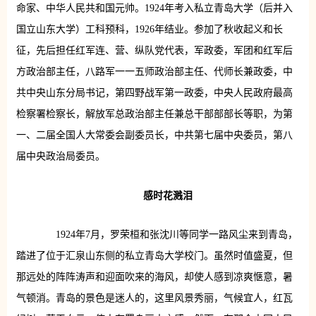
命家、中华人民共和国元帅。1924年考入私立青岛大学（后并入
国立山东大学）工科预科，1926年结业。参加了秋收起义和长
征，先后担任红军连、营、纵队党代表，军政委，军团和红军后
方政治部主任，八路军一一五师政治部主任、代师长兼政委，中
共中央山东分局书记，第四野战军第一政委，中央人民政府最高
检察署检察长，解放军总政治部主任兼总干部部部长等职，为第
一、二届全国人大常委会副委员长，中共第七届中央委员，第八
届中央政治局委员。
感时花溅泪
1924年7月，罗荣桓和张沈川等同学一路风尘来到青岛，
踏进了位于汇泉山东侧的私立青岛大学校门。虽然时值盛夏，但
那远处的阵阵涛声和迎面吹来的海风，却使人感到凉爽惬意，暑
气顿消。青岛的景色是迷人的，这里风景秀丽，气候宜人，红瓦