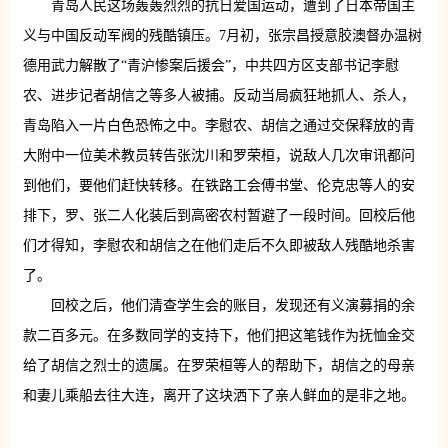
青岛人民这场轰轰烈烈的抗日爱国运动，遭到了日本帝国主
义与中国反动军阀的残酷镇压。7月初，张宗昌授意胶澳督办温树
德用武力解散了“青沪惨案后援会”，中共四方区支部书记李慰
农、进步记者胡信之等多人被捕。反动当局疯狂地抓人、杀人，
青岛陷入一片白色恐怖之中。李慰农、胡信之通过交保释放的青
大附中一位美术教员转告张沈川和罗荣桓，说敌人几次审讯都问
到他们，要他们赶快转移。在铁路工会傅书堂、伦克忠等人的安
排下，罗、张二人化装后到高密农村暂避了一段时间。回校后他
们才得知，李慰农和胡信之在他们走后不久即被敌人残酷地杀害
了。
回校之后，他们清查学生会的账目，发现还有义演募捐的余
款二百多元。在多数同学的支持下，他们把这笔钱作为抚恤金交
给了胡信之烈士的遗属。在罗荣桓等人的帮助下，胡信之的母亲
和妻儿乘船去往大连，离开了这块洒下了亲人鲜血的是非之地。