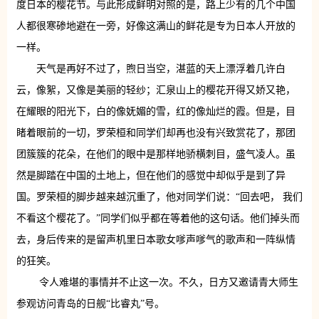
度日本的樱花节。与此形成鲜明对照的是，路上少有的几个中国
人都很寒碜地避在一旁，好像这满山的鲜花是专为日本人开放的
一样。
天气是再好不过了，煦日当空，湛蓝的天上漂浮着几许白
云，像絮，又像是美丽的轻纱；汇泉山上的樱花开得又娇又艳，
在耀眼的阳光下，白的像妩媚的雪，红的像灿烂的霞。但是，目
睹着眼前的一切，罗荣桓和同学们却再也没有兴致赏花了，那团
团簇簇的花朵，在他们的眼中是那样地骄横刺目，盛气凌人。虽
然是脚踏在中国的土地上，但在他们的感觉中却似乎是到了异
国。罗荣桓的脚步越来越沉重了，他对同学们说：“回去吧， 我们
不看这个樱花了。”同学们似乎都在等着他的这句话。他们掉头而
去，身后传来的是留声机里日本歌女嗲声嗲气的歌声和一阵纵情
的狂笑。
令人难堪的事情并不止这一次。不久，日方又邀请青大师生
参观访问青岛的日舰“比睿丸”号。