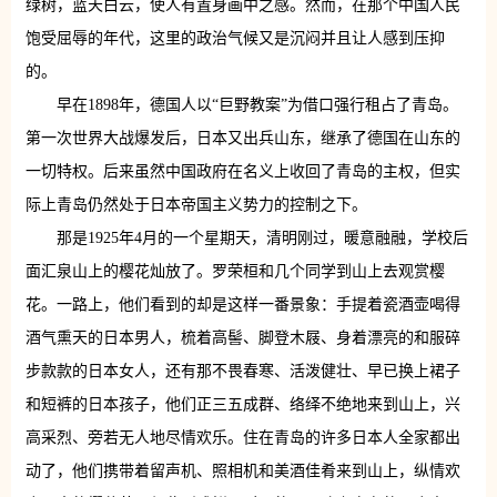
绿树，蓝天白云，使人有置身画中之感。然而，在那个中国人民
饱受屈辱的年代，这里的政治气候又是沉闷并且让人感到压抑
的。
早在1898年，德国人以“巨野教案”为借口强行租占了青岛。
第一次世界大战爆发后，日本又出兵山东，继承了德国在山东的
一切特权。后来虽然中国政府在名义上收回了青岛的主权，但实
际上青岛仍然处于日本帝国主义势力的控制之下。
那是1925年4月的一个星期天，清明刚过，暖意融融，学校后
面汇泉山上的樱花灿放了。罗荣桓和几个同学到山上去观赏樱
花。一路上，他们看到的却是这样一番景象：手提着瓷酒壶喝得
酒气熏天的日本男人，梳着高髻、脚登木屐、身着漂亮的和服碎
步款款的日本女人，还有那不畏春寒、活泼健壮、早已换上裙子
和短裤的日本孩子，他们正三五成群、络绎不绝地来到山上，兴
高采烈、旁若无人地尽情欢乐。住在青岛的许多日本人全家都出
动了，他们携带着留声机、照相机和美酒佳肴来到山上，纵情欢