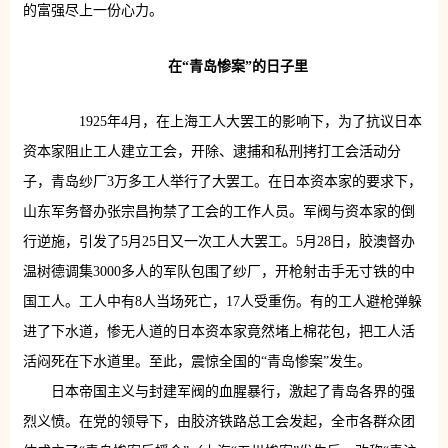
的富强尽上一份心力。
在“青岛惨案”的日子里
1925年4月，在上海工人大罢工的影响下，为了抗议日本
资本家阻止工人建立工会，开除、逮捕和私刑拷打工会活动分
子，青岛纱厂3万多工人举行了大罢工。在日本资本家的要求下，
山东军务督办张宗昌拘禁了工会的工作人员。军阀与资本家的倒
行逆施，引发了5月25日又一次工人大罢工。5月28日，胶澳督办
温树德调集3000多人的军队包围了纱厂，开枪射击手无寸铁的中
国工人。工人中有8人当场死亡，17人受重伤。有的工人避枪弹躲
进了下水道，惨无人道的日本资本家竟然堵上棉花包，把工人活
活闷死在下水道里。至此，震惊全国的“青岛惨案”发生。
日本帝国主义与封建军阀的血腥暴行，激起了青岛各界的强
烈义愤。在党的领导下，由胶济铁路总工会发起，全市各群众团