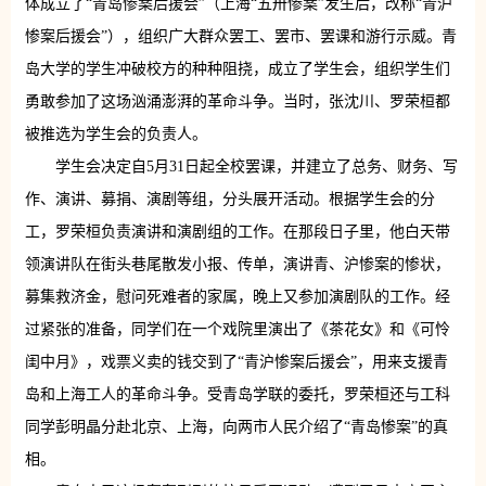
体成立了“青岛惨案后援会”（上海“五卅惨案”发生后，改称“青沪
惨案后援会”），组织广大群众罢工、罢市、罢课和游行示威。青
岛大学的学生冲破校方的种种阻挠，成立了学生会，组织学生们
勇敢参加了这场汹涌澎湃的革命斗争。当时，张沈川、罗荣桓都
被推选为学生会的负责人。
学生会决定自5月31日起全校罢课，并建立了总务、财务、写
作、演讲、募捐、演剧等组，分头展开活动。根据学生会的分
工，罗荣桓负责演讲和演剧组的工作。在那段日子里，他白天带
领演讲队在街头巷尾散发小报、传单，演讲青、沪惨案的惨状，
募集救济金，慰问死难者的家属，晚上又参加演剧队的工作。经
过紧张的准备，同学们在一个戏院里演出了《茶花女》和《可怜
闺中月》，戏票义卖的钱交到了“青沪惨案后援会”，用来支援青
岛和上海工人的革命斗争。受青岛学联的委托，罗荣桓还与工科
同学彭明晶分赴北京、上海，向两市人民介绍了“青岛惨案”的真
相。