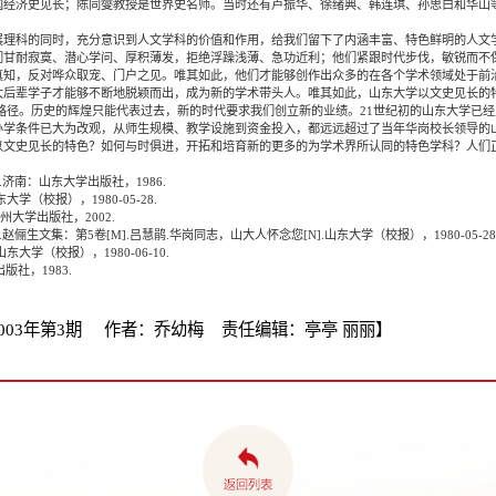
国经济史见长；陈同燮教授是世界史名师。当时还有卢振华、徐绪典、韩连琪、孙思白和华山
科的同时，充分意识到人文学科的价值和作用，给我们留下了内涵丰富、特色鲜明的人文
们甘耐寂寞、潜心学问、厚积薄发，拒绝浮躁浅薄、急功近利；他们紧跟时代步伐，敏锐而不
真知，反对哗众取宠、门户之见。唯其如此，他们才能够创作出众多的在各个学术领域处于前
大后辈学子才能够不断地脱颖而出，成为新的学术带头人。唯其如此，山东大学以文史见长的
。历史的辉煌只能代表过去，新的时代要求我们创立新的业绩。21世纪初的山东大学已经
办学条件已大为改观，从师生规模、教学设施到资金投入，都远远超过了当年华岗校长领导的
以文史见长的特色？如何与时俱进，开拓和培育新的更多的为学术界所认同的特色学科？人们
].济南：山东大学出版社，1986.
学（校报），1980-05-28.
州大学出版社，2002.
.赵俪生文集：第5卷[M].吕慧鹃.华岗同志，山大人怀念您[N].山东大学（校报），1980-05-28
大学（校报），1980-06-10.
社，1983.
003年第3期 作者：乔幼梅 责任编辑：亭亭 丽丽】