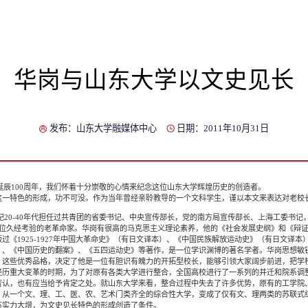
华岗与山东大学以文史见长
发布：山东大学融媒体中心
日期：2011年10月31日
辰100周年，我们怀着十分崇敬的心情来纪念这位山东大学辉煌历史的创造者。
特色的形成，功不可没。作为当年曾经亲聆教导的一个文科学生，谨以本文来表达对老校
纪20-40年代担任过共青团的省委书记、中央宣传部长，党的南方局宣传部长、上海工委书
一位久经考验的老革命家。华岗有很高的马克思主义理论素养，他的《社会发展史纲》和《辩
过《1925-1927年中国大革命史》（有日文译本）、《中国民族解放运动史》（有日文译
》、《中国历史的翻案》、《五四运动史》等著作，是一位学识渊博的著名学者。华岗思想敏
。这些优秀品格，决定了他是一位有胆识有魄力的开拓型校长，能够引领大家阔步前进，把学
重大变革的时期，为了对原有各类大学进行整合，全国高校进行了一系列的并迁和院系调
否认，也有应当给予肯定之处。就山东大学来看，整合过程中失去了许多优势，原有的工学院
，从一个文、理、工、医、农、艺术门类齐全的综合性大学，变成了仅有文、理两类的苏联式
伍实力大增，为文史见长特色的形成创造了条件。