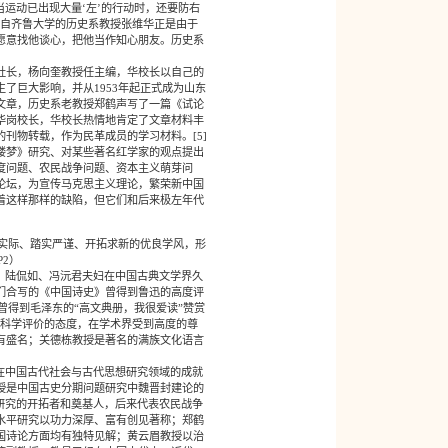
当运动已出现大量‘左’的行动时，还要防右
）来自齐鲁大学的历史系教授张维华正是由于
愿意找他谈心，把他当作知心朋友。历史系
。
社长，杨向奎教授任主编，华校长以自己的
了巨大影响，并从1953年起正式成为山东
文章，历史系老教授郑鹤声写了一篇《试论
华岗校长，华校长热情地肯定了文章材料丰
刊物转载，作为民革成员的学习材料。[5]
楼梦》研究、对某些著名红学家的观点提出
度问题、农民战争问题、资本主义萌芽问
论坛，为宣传马克思主义理论，繁荣新中国
着这样那样的缺陷，但它们和后来极左年代
实际、踏实严谨、开拓求新的优良学风，形
2）
。陆侃如、冯沅君夫妇在中国古典文学界久
们合写的《中国诗史》曾得到鲁迅的高度评
曾得到毛泽东的“高文典册，我很爱读”赞赏
、科学评价的态度，在学术界受到高度的尊
有盛名；关德栋教授是著名的满族文化语言
在中国古代社会与古代思想研究领域的成就
授是中国古史分期问题研究中魏晋封建论的
研究的开拓者和奠基人，后来代表农民战争
水平研究以功力深厚、富有创见著称；郑鹤
国诗论方面均有独特见解；黄云眉教授以治