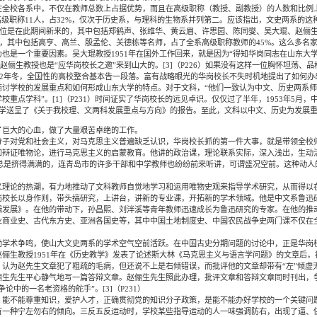
校各系中，不仅在教师总数上占据优势，而且在高级职称（教授、副教授）的人数和比例上
高级职称11人，占32%，仅次于历史系，与理科的生物系并列第二。应该指出，文史两系的
9位是在此期间新来的，其中包括郑鹤声、张维华、黄云眉、许思园、陈同燮、吴大琨、赵俪生
的，其中包括高亨、高兰、殷孟伦、关德栋等名师，占了全系高级职称教师的45%。这么多名
也是一个重要因素。吴大琨教授1951年在国外工作回来，就是因为“得知华岗同志在山东大学
]赵俪生教授也是“应华岗校长之邀”来到山大的。[3]（P226）如果没有这样一位胸怀坦荡
52年冬，全国性的高校整合基本告一段落。富有战略眼光的华岗校长不失时机地提出了如何办
商讨学校的发展重点和如何形成山东大学的特点。对于文科，“他们一致认为中文、历史两系
重点学科”。[1]（P231）时间证实了华岗校长的远见卓识。仅仅过了半年，1953年5月
大学送呈了《关于我校理、文两科发展重点与方向》的报告。至此，文科以中文、历史为发展
巨大的心血，做了大量艰苦卓绝的工作。
对党和社会主义，对马克思主义普遍缺乏认识，华岗校长抓的第一件大事，就是带领全校
和辩证唯物论，进行马克思主义的启蒙教育。他讲的政治课，理论联系实际，深入浅出，生动
场总是挤得满满的，连青岛市的许多干部和中学教师也纷纷前来听讲，可谓盛况空前。这种动
论的热潮，有力地推动了文科教师自觉地学习和运用唯物史观来指导学术研究，从而得以
岗校长以身作则，带头搞研究，上讲台，讲新的专业课，开拓新的学术领域。他是中文系鲁迅
辑发展》。在他的带动下，孙昌熙、刘泮溪等青年教师迅速成长为鲁迅研究的专家。在他的推
业商业史、古代东方史、亚洲各国史等，其中中国土地制度史、中国农民战争史两门课不仅在
术争鸣，使山大文史两系的学术空气空前活跃。在中国古史分期问题的讨论中，正是华岗
俪生教授1951年在《历史教学》发表了论述斯大林《马克思主义与语言学问题》的文章后
认为赵先生文章犯了粗疏的毛病，但还说不上是右倾错误，而批评他的文章却带有“左”倾虚
俪生先生平心静气地写一篇答辩文章。赵俪生先生照此办理，批评文章和答辩文章同时刊出，
中的一名老资格的舵手”。[3]（P231）
不能尊重知识，爱护人才，正确贯彻党的知识分子政策，是能不能办好学校的一个关键问
一种宁左勿右的倾向。三反五反运动时，学校某些指导运动的人一味强调防右，出现了逼、供