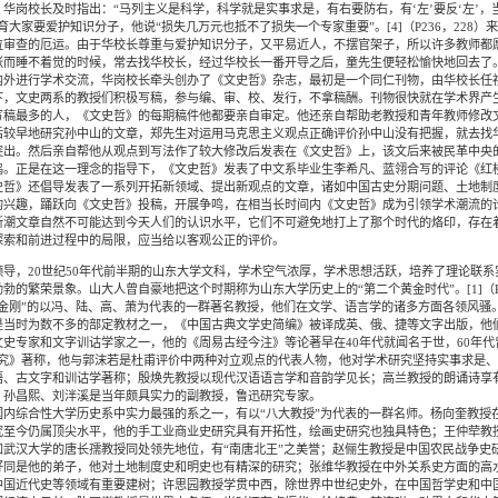
华岗校长及时指出：“马列主义是科学，科学就是实事求是，有右要防右，有‘左’要反‘左’，
大家要爱护知识分子，他说“损失几万元也抵不了损失一个专家重要”。[4]（P236，228
位审查的厄运。由于华校长尊重与爱护知识分子，又平易近人，不摆官架子，所以许多教师都
张而睡不着觉的时候，常去找华校长，经过华校长一番开导之后，童先生便轻松愉快地回去了
进行学术交流，华岗校长牵头创办了《文史哲》杂志，最初是一个同仁刊物，由华校长任
，文史两系的教授们积极写稿，参与编、审、校、发行，不拿稿酬。刊物很快就在学术界产生
写稿最多的人，《文史哲》的每期稿件他都要亲自审定。他还亲自帮助老教授和青年教师修改
后较早地研究孙中山的文章，郑先生对运用马克思主义观点正确评价孙中山没有把握，就去找
出。然后亲自帮他从观点到写法作了较大修改后发表在《文史哲》上，该文后来被民革中央的
鸣。正是在这一理念的指导下，《文史哲》发表了中文系毕业生李希凡、蓝翎合写的评论《红
史哲》还倡导发表了一系列开拓新领域、提出新观点的文章，诸如中国古史分期问题、土地制
的兴趣，踊跃向《文史哲》投稿，开展争鸣，在相当长时间内《文史哲》成为引领学术潮流的
新潮文章自然不可能达到今天人们的认识水平，它们不可避免地打上了那个时代的烙印，存在
探索和前进过程中的局限，应当给以客观公正的评价。
，20世纪50年代前半期的山东大学文科，学术空气浓厚，学术思想活跃，培养了理论联系
勃的繁荣景象。山大人曾自豪地把这个时期称为山东大学历史上的“第二个黄金时代”。[1]（P
刚”的以冯、陆、高、萧为代表的一群著名教授，他们在文学、语言学的诸多方面各领风骚
是当时为数不多的部定教材之一，《中国古典文学史简编》被译成英、俄、捷等文字出版，他
史专家和文字训诂学家之一，他的《周易古经今注》等论著早在40年代就闻名于世，60年代
杜甫研究》著称，他与郭沫若是杜甫评价中两种对立观点的代表人物，他对学术研究坚持实事求是
语、古文字和训诂学著称；殷焕先教授以现代汉语语言学和音韵学见长；高兰教授的朗诵诗享
；孙昌熙、刘泮溪是当年颇具实力的副教授，鲁迅研究专家。
综合性大学历史系中实力最强的系之一，有以“八大教授”为代表的一群名师。杨向奎教授
究至今仍属顶尖水平，他的手工业商业史研究具有开拓性，绘画史研究也独具特色；王仲荦教
武汉大学的唐长孺教授同处领先地位，有“南唐北王”之美誉；赵俪生教授是中国农民战争史
好同是他的弟子，他对土地制度史和明史也有精深的研究；张维华教授在中外关系史方面的高
中国近代史等领域有重要建树；许思园教授学贯中西，除世界中世纪史外，在中国哲学史和中