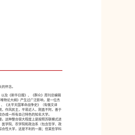
长的怀念。
记，以及《新华日报》、《群众》周刊总编辑
证唯物论大纲》产生过广泛影响，是一位杰
本）、《太平天国革命战争史》（有俄文译
锐，作风民主，平易近人，刚直不阿，善于
校办成一所有自己特色的知名大学。
整。这种整合很大程度上是按照苏联模式进
、医学院、农学院和政治系（包含哲学、政
综合性大学，这是不利的一面；但某些学科