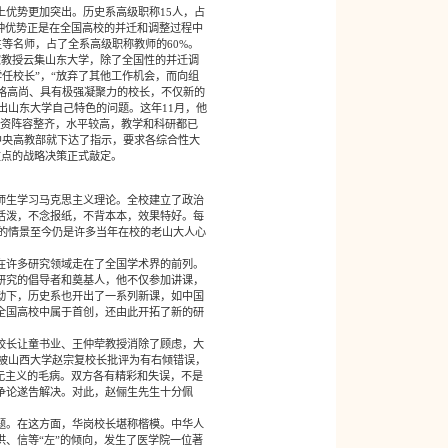
优势更加突出。历史系高级职称15人，占
这种优势正是在全国高校的并迁和调整过程中
等名师，占了全系高级职称教师的60%。
家教授云集山东大学，除了全国性的并迁调
任校长”，“放弃了其他工作机会，而向组
、品格高尚、具有极强凝聚力的校长，不仅新的
出山东大学自己特色的问题。这年11月，他
师资阵容整齐，水平较高，教学和科研都已
，中央高教部就下达了指示，要求各综合性大
重点的战略决策正式敲定。
师生学习马克思主义理论。全校建立了政治
活泼，不念报纸，不背本本，效果特好。每
人的情景至今仍是许多当年在校的老山大人心
在许多研究领域走在了全国学术界的前列。
研究的倡导者和奠基人，他不仅参加讲课，
动下，历史系也开出了一系列新课，如中国
全国高校中属于首创，还由此开拓了新的研
校长让童书业、王仲荦教授消除了顾虑，大
，被山西大学赵宗复校长批评为有右倾错误，
无主义的毛病。双方各有精彩和失误，不是
争论遂告解决。对此，赵俪生先生十分佩
题。在这方面，华岗校长堪称楷模。中华人
、信等“左”的倾向，发生了医学院一位著