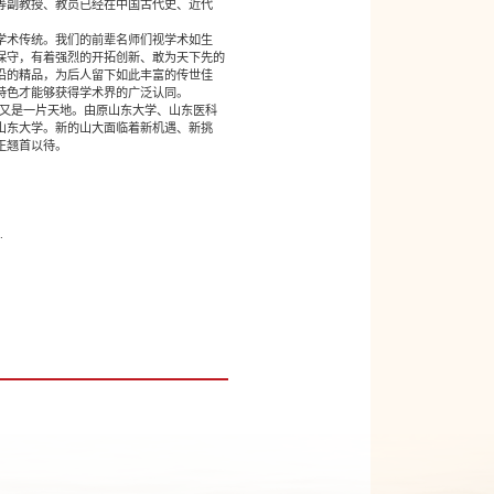
等副教授、教员已经在中国古代史、近代
学术传统。我们的前辈名师们视学术如生
保守，有着强烈的开拓创新、敢为天下先的
沿的精品，为后人留下如此丰富的传世佳
特色才能够获得学术界的广泛认同。
又是一片天地。由原山东大学、山东医科
山东大学。新的山大面临着新机遇、新挑
正翘首以待。
.