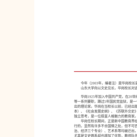
今年（2003年，编者注）是华岗校长诞
山东大学向以文史见长，华岗校长对这一
华岗1925年加入中国共产党，在20世
等一系列要职，蹲过5年国民党监狱，是
出的理论家。华岗在当校长以前，已经出版
本）、《社会发展史纲》、《苏联外交史
独立思考，是一位极富人格魅力的教育家
华岗任校长期间，正是新中国教育界经历
行的，显然有许多不合国情之处，但不可
治、经济三个专业）、艺术系等均被迁出
尤其是文史两系却也增加了优势，教师队