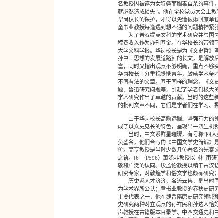
名教授因被诬为女特务而服毒自杀的事件，
就必然造成损失”。他在全校党员大会上教育
华岗校长的保护，才得以免遭被揪回原单
童书业教授每逢遇到想不通的问题精神紧
为了普及提高文科的学术研究并与国内外
稿费收入作为办刊基金。在华校长的带领下
大学文科学报。华岗校长是为《文史哲》
孙中山思想的发展道路》的长文，是解放
富，同时又指出观点不够明确，重点不够突
华岗校长十分重视提携青年，鼓励学术争
不同看法的文章。基于同样的理念，《文
题、鲁迅研究问题等，引起了学者们极大
学术研究作出了卓越的贡献。当时的这些
的批判文章不同，它们是学者们在学习、
由于华岗校长高瞻远瞩、坚强有力的领导
成了以文史见长的特色，呈现出一派生机勃
当时，中文系群星璀璨，有号称“四大金
负盛名，他们合写的《中国文学史简编》
价。高亨教授是当时少数几位著名的先秦文
之语。[6]（P596）萧涤非教授以《
敬和广泛的认同。殷孟伦教授以精于古汉
研究专家，对敦煌学和俗文学也颇有研究
历史系人才济济，名流云集，是当时国内
为学术界所公认；童书业教授的春秋史研
主要代表之一，他在魏晋隋唐史研究领域和
史研究两种对立观点的孙祚民和孙达人恰
声教授在古籍版本目录学、中西交通史和