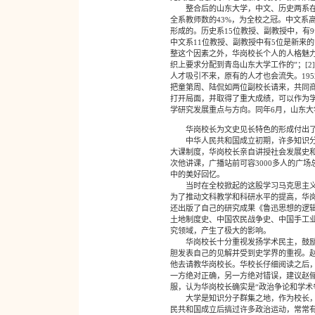
整合后的山东大学，中文、历史两系在全
全系教师数的43%，为全校之冠。中文系
形成的。历史系15位教授、副教授中，有
中文系11位教授、副教授中有5位是新来
整这个因素之外，华岗校长个人的人格魅力
织上要求分配到青岛山东大学工作的”；[2
人才吸引不来，原有的人才也会流失。19
把童第周、陆侃如两位副校长请来，共同
打开局面，并取得了重大成绩，可以作为学校
学研究发展重点与方向。同年6月，山东
华岗校长为文史见长特色的形成付出了
中华人民共和国成立初期，许多知识分子
大课制度，华岗校长亲自讲授社会发展史
次他讲课，广播站前可容3000多人的广
中的美好回忆。
当时在全校掀起的这股学习马克思主义理
为了推动文科教学和科研水平的提高，华
还出版了自己的研究成果《鲁迅思想的逻
土地制度史、中国农民战争史、中国手工
究领域，产生了极大的影响。
华岗校长十分重视发扬学术民主，鼓励学
胆发表自己的见解并受到史学界的重视。赵
他去请教华岗校长。华校长仔细阅读之后，
一方绝对正确，另一方绝对错误，建议赵
服，认为华岗校长确实是“政治争论和学术争论
大学是知识分子群集之地，作为校长，能
民共和国成立后搞过许多政治运动，常常有