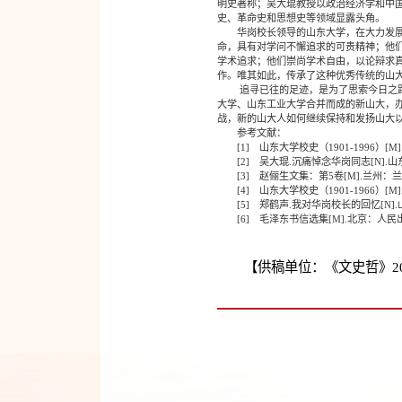
明史著称；吴大琨教授以政治经济学和中
史、革命史和思想史等领域显露头角。
华岗校长领导的山东大学，在大力发展理
命，具有对学问不懈追求的可贵精神；他
学术追求；他们崇尚学术自由，以论辩求
作。唯其如此，传承了这种优秀传统的山
追寻已往的足迹，是为了思索今日之路径
大学、山东工业大学合并而成的新山大，
战，新的山大人如何继续保持和发扬山大
参考文献：
[1] 山东大学校史（1901-1996）[M
[2] 吴大琨.沉痛悼念华岗同志[N].山东大
[3] 赵俪生文集：第5卷[M].兰州：兰
[4] 山东大学校史（1901-1966）[M]
[5] 郑鹤声.我对华岗校长的回忆[N].山东
[6] 毛泽东书信选集[M].北京：人民出版
【供稿单位：《文史哲》2