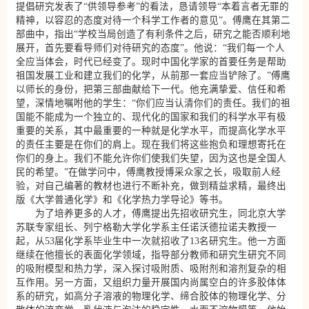
提倡研究发表了“供领导参考”的看法，恳请领导“本着言者无罪的
精神，以容忍的态度对待一个科学工作者的意见”。傅鹰在其第二
部曲中，指出“学校当局创造了有利条件之后，研究之能否顺利地
展开，首先要看导师们对待研究的态度”。他说：“我们每一个人
全应当体会，时代已经变了。现时中国化学家的首要任务是帮助
祖国发展工业和建立我们的化学，从前那一套应当铲除了。”傅鹰
以师长的身份，把第三部曲献给下一代。他充满挚爱、信任和希
望，深情地嘱咐他的学生：“你们应当认清你们的责任。我们的祖
国能不能成为一个独立的、现代化的国家和我们的科学水平有极
重要的关系，其中最重要的一种就是化学水平，而提高化学水平
的责任主要是在你们的肩上。现在我们将这些抱负和理想寄托在
你们的身上。我们不能允许你们使我们失望，因为这也是全国人
民的希望。”在做学问中，傅鹰教授博采众家之长，吸取前人经
验，对自己编著的教材也进行不断补充，做到精益求精，最终出
版《大学普通化学》和《化学热力学导论》等书。
为了培养更多的人才，傅鹰提出先招收研究生，同北京大学
苏联专家组长、列宁格勒大学化学系主任诺沃德拉诺夫教授一
起，从53届化学系毕业生中一次就招收了13名研究生。他一方面
继续在他擅长的表面化学领域，指导部分教师和研究生研究不同
的吸附模型和热力学，深入探讨吸附质、吸附剂和溶剂复杂的相
互作用。另一方面，又组织力量开展国内尚属空白的许多胶体体
系的研究，如高分子溶液的物理化学、缔合胶体的物理化学、分