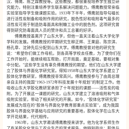
汉、傅鹰、陈之霖教授等。这些教授，都很重视培养学生独立研
究能力，特别注重培养学生联系解决问题能力。傅鹰教授常亲临
实验室指导学生做课题实验。1933年下半年，傅鹰就指导勾福长
进行活性炭制备和吸附作用的研究，脱色性好和吸附毒气最多的
活性炭可用于制造防毒面具和制糖工业中的脱色剂。这项研究曾
得到研究防毒面具人员的赞许和兵工总署的好评。
傅鹰教授虽离开了山东大学，但他一直关注着山东大学化学
学科的发展。傅鹰教授的早期研究生柳正辉、王果庭、陈宗淇、
杨孔章、沈钟先后分配到山东大学。傅鹰教授曾对他的研究生
说：“希望你们做工作母机，到各高等学校去任教，为了使你们在
工作开始时，能继续相互帮助，打开局面，奠定基础，要相对集
中分配。”这些学生没有辜负傅鹰教授的期望，他们在山东大学建
立了胶体与界面化学研究室。得知1958年山东大学化学系建立了
胶体化学教研室，傅鹰教授非常高兴。傅鹰教授参与了由周总理
亲自主持的我国“1963-1972年科技发展十年规划”的制定工作。他
吸收山东大学胶化教研室承担了十年规划的课题——活性炭的吸
附。为了开展这一课题的研究，山东大学建立了溶液吸附和气体
吸附实验室，带动了相关研究的开展。如今，“胶体化学研究室”
发展成为现在的“胶体与界面化学教育部重点实验室”，成为我国
胶体与界面化学基础与应用研究的重要基地，胶体化学在山东大
学开花结果，代代相传。
1963年，山东大学邀请傅鹰教授来讲学。他为化学系师生作
了有关胶化化学与工农业生产的学术报告。他特别指出：胶体与