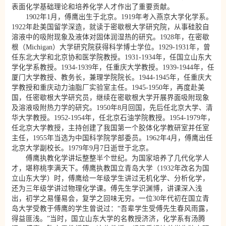
表面化学基础理论和培养化学人才作出了重要贡献。
1902年1月，傅鹰出生于北京。1919年考入燕京大学化学系。
1922年赴美国留学深造，就读于密歇根大学研究院，从事硅胶自
溶液中的吸附现象及液体对固体润湿热的研究。1928年，在密歇
根（Michigan）大学研究院获得科学博士学位。1929-1931年，曾
任东北大学和北京协和医学院教授。1931-1934年，任国立山东大
学化学系教授。1934-1939年，任重庆大学教授。1939-1944年，任
厦门大学教授、教务长，兼理学院院长。1944-1945年，任重庆大
学教授和重庆动力油脂厂实验室主任。1945-1950年，再度赴美
国，任密歇根大学研究员，继续在密歇根大学开展界面吸附现象
及溶液吸附热力学的研究。1950年8月回国，先后任北京大学、清
华大学教授。1952-1954年，任北京石油学院教授。1954-1979年，
任北京大学教授，主持创建了我国第一个胶体化学教研室并任室
主任，1955年当选为中国科学院学部委员。1962年4月，傅鹰出任
北京大学副校长。1979年9月7日逝世于北京。
傅鹰执教化学讲坛整整半个世纪。为国家培养了几代化学人
才，堪称桃李满天下。傅鹰执教国立青岛大学（1932年改名为国
立山东大学）时，傅鹰给一年级学生讲过无机化学、分析化学，
还为三年级学讲过物理化学课。傅先生学识渊博，讲课深入浅
出，初学之易懂易会，复学之回味无穷。一位30年代初在国立青
岛大学受教于傅鹰的学生曾说过：“吾辈学生受傅先生春风雨露，
得益匪浅。”当时，国立山东大学的名教授济济，化学系有汤腾