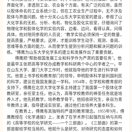
界面化学，渗透到工业、农业各个方面，有关广泛的应用，虽然
以胶体命名的工业系统少见，但在工农业生产过程中，无不涉及
胶体与界面问题。他十分关心山东大学实验室的建设，参观了山
大化学系的无机、分析、有机、物化及胶化实验室，仔细询问了
物理化学和胶体化学的实验内容，边看、边问，看得认真，问得
具体。他对陪同参观的人员说：“教学实验必须保持一定的数量，
提高质量，严格要求。这样，才能训练学生动手、观测、查阅、
思维等各方面的能力，从而使学生提到分析问题和解决问题的训
练。”傅鹰为山东大学化学系的建立和发展作出了重要贡献。
傅鹰把“帮助祖国发展工业和科学作为严肃的首要任务”。他
是最早主张把高等学校办成教学和科研两个中心的学者之一。早
在山东大学、厦门大学工作时，他就指导他的学生进行科学研
究。他曾上书学校和教育部门的领导，申明胶体科学是利国利民
的科学，建议在我国发展这一学科。1954年，在学校和教育部的
支持下，傅鹰在北京大学化学系主持建立了我国第一个胶体化学
教研室，亲任室主任。他认为，高等学校教师的神圣任务就是培
养人才。他先抓教学，培养教学骨干。他招收研究生，亲自为青
年教师上课，指导建设实验室。通过他们去培养大量本科生。
在教育上，傅鹰有其独特的严谨的教育理念。1955年9月，傅
鹰教授在《化学通报》上，发表了在学术界引起强烈反响与共鸣
的《高等学校的化学研究——一个三部曲》。《三部曲》的第一
部是献给学校当局的。他就什么是研究、对待研究的态度和如何