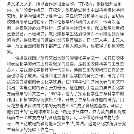
务又如此之多，所以合作是很重要的。”在校内，他提倡开展系
内、系间的合作研究；在校外，他热情受聘于中国科学院化学研
究所、化学物理研究所等单位，兼任研究员和学术委员，密切高
校和科研单位的联系。在讨论教学和科研的关系时，他再次强
调：高校教师必须搞科研，这是提高师资水平，保证教学质量的
重要途径。不做研究，就只能教学生达到似懂而不可能达到真懂
的地步。傅鹰教授的这些可贵的教育理念，在北京大学、山东大
学，乃至全国的教育中都产生了极大的反响，也取得了积极的效
果。
傅鹰是我国少数有突出贡献的物理化学家之一，尤其在胶体
和表面化学的研究上有着很深的造诣，是我国胶体科学的主要奠
基人，是我国化学教育的一代宗师。傅鹰在国内的研究在许多方
面也取得了成果。傅鹰和北京协和医学院的吴宪合作，研究了鸡
蛋清蛋白溶液的表面化学性质。在1930年他们共同发表的论文中
指出：等电点时的表面张力最低。这在国际上是蛋白质界面化学
方面最早的论文之一。1957年，他为了探索化学在生命科学中的
作用，和植物学家汤佩松合作，开展了生命起源课题的研究。用
火花放电法首次由简单的无机物H2S合成了含硫氨基酸，证实了
他们提出的“在地球原始状态下的还原气体中，作为蛋白质和酶或
辅酶中一个重要成分的含硫氨基酸，可以不借助任何生物的参
与，由火花放电的辐射能直接产生”的看法。这是从化学角度研究
生命起源的先驱工作之一。