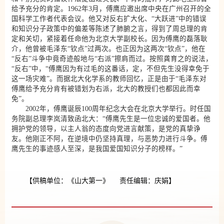
给予充分的肯定。1962年3月，傅鹰应邀出席中央在广州召开的全
国科学工作者代表会议。他又对反右扩大化、“大跃进”中的错误
和知识分子政策中的偏差等陈述了肺腑之言，得到了周总理的肯
定和关切，紧接着任命他为北京大学副校长。因为傅鹰的磊落耿
介，他曾被毛泽东“钦点”过两次。也正因为这两次“钦点”，他在
“反右”斗争中竟奇迹般地与“右派”擦肩而过。按照龚育之的说法，
“反右”中，“傅鹰因为有过毛的这番话，定，不但先生没得幸免于
这一场灾难”。而据北大化学系的教师回忆，正是由于“毛泽东对
傅鹰给予充分肯有被错划为右派，北大的教授们也都因此而幸
免”。
2002年，傅鹰诞辰100周年纪念大会在北京大学举行。时任国
务院副总理李岚清致函北大：“傅鹰先生是一位忠诚的爱国者。他
拥护党的领导，以主人翁的态度向党进言献策，是党的真挚诤
友。他刚正不阿，在逆境中仍坚持真理，与恶势力进行斗争。傅
鹰先生的事迹感人至深，是我国爱国知识分子的榜样。”
【供稿单位：《山大第一》 责任编辑：庆娟】