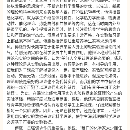
散体的流变学、乳状液与泡沫的稳定性、水面不溶物膜等。他始
终以发展的思想治学，不断追踪科学发展的步伐，以先进、新颖
的理论和科学事例来充实教学内容。在20世纪50年代，他讲授普
通化学时，就为学生介绍晶体对称性、化学热力学原理、物质波
动性、催化理论、势能曲线和共振论等内容，这在当时国内外都
是很罕见的。在传授知识的同时，他十分注重培养学生的思维方
法和严谨的治学态度。傅鹰对学生要求非常严格，在实验和习题
上都丝毫不得马虎。傅鹰教授还很注重培养学生实事求是的学
风，傅鹰针对长期存在于化学界某些人身上的轻实验重理论的风
气，特别强调实验在科学发展中的重要作用。他辩证地对待科学
理论和实验之间的关系，认为“任何人全承认理论是必要的，倘若
这种理论是从实验的结果出发，有预示的作用，有指导的作用，
使我们对于现象了解得更深入一步。没有理论，实验就可能变成
盲动，劳而无功，进步迟缓，或根本不能进步。但是无论如何，
理论即使是最好的理论也不能代替实验。而我们的学生中有很可
观的一部分正犯了以理论代实验的错误。我们有责任来纠正这种
错误”。为此，在课堂上经常用翔实的实验数据来论证理论产生的
实验基础、精确程度以及适用范围；课后，他还亲自到实验室指
导青年教师备课和严格认真地指导学生上实验课，仔细观察和分
析每一个实验现象。因此，无论在教材中，还是在课堂上，他经
常用翔实的实验数据来论证科学理论，使学生深刻理解科学理论
必须基于可靠的实验数据。
傅鹰一贯强调协作的重要性。他说：“我们的化学家太少而任