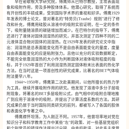
早在密歇根大学研究院，傅鹰师从巴特尔教授，主攻表面现
象和吸附作用，旁及多种胶体体系。他潜心研究，取得了系统而
有开创性的丰硕成果，受到国际学术界的重视和好评。傅鹰1929
年发表的博士论文，曾对著名的“特劳贝(Traube）规则”进行了修
改和补充，傅鹰用硅胶从溶液中的吸附实验证明，在一定的条件
下，吸附量随溶质的碳链增加而减少。在巴特尔的指导下，傅鹰
还进行了液体对固体润湿热的研究，并首次测定了四种不同的二
元液体混合物对固体的润湿热。在1929年发表的研究论文中指
出：润湿热是总表面能变化而不是自由表面能变化的量度，度量
自由表面能变化的应是粘附张力。且他以充分的实验数据断定，
不能完全依靠润湿热的大小作为判断固体对液体吸附程度的指
标，并于1929年首创了利用润湿热测定固体粉末比表面的热化学
方法。在当时这是一项首创性的研究成果，比著名的BET气体吸
附法要早八年。
1944～1950年，傅鹰第二次赴美期间，以他所擅长的热力学
为工具，继续开展吸附作用的研究。他发现了溶液中多分子层吸
附现象，将著名的BET多层吸附公式，由气相中的吸附合理地推
广到应用于溶液中的吸附，并提出了计算活度系数的方法。其研
究成果仍居于当时国际同类研究的前列，都被写入了各国的胶体
和表面化学专著之中。
傅鹰襟怀坦荡，为人刚正不阿。1957年，他曾坦率地对党在
知识分子和科学教育工作中某些“左”的政策、对一些基层党组织
和个别党员的错误作法提出过尖锐、中肯的批评，对此毛主席曾