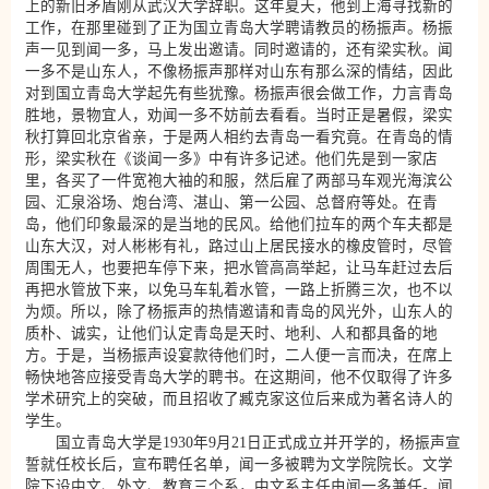
上的新旧矛盾刚从武汉大学辞职。这年夏天，他到上海寻找新的
工作，在那里碰到了正为国立青岛大学聘请教员的杨振声。杨振
声一见到闻一多，马上发出邀请。同时邀请的，还有梁实秋。闻
一多不是山东人，不像杨振声那样对山东有那么深的情结，因此
对到国立青岛大学起先有些犹豫。杨振声很会做工作，力言青岛
胜地，景物宜人，劝闻一多不妨前去看看。当时正是暑假，梁实
秋打算回北京省亲，于是两人相约去青岛一看究竟。在青岛的情
形，梁实秋在《谈闻一多》中有许多记述。他们先是到一家店
里，各买了一件宽袍大袖的和服，然后雇了两部马车观光海滨公
园、汇泉浴场、炮台湾、湛山、第一公园、总督府等处。在青
岛，他们印象最深的是当地的民风。给他们拉车的两个车夫都是
山东大汉，对人彬彬有礼，路过山上居民接水的橡皮管时，尽管
周围无人，也要把车停下来，把水管高高举起，让马车赶过去后
再把水管放下来，以免马车轧着水管，一路上折腾三次，也不以
为烦。所以，除了杨振声的热情邀请和青岛的风光外，山东人的
质朴、诚实，让他们认定青岛是天时、地利、人和都具备的地
方。于是，当杨振声设宴款待他们时，二人便一言而决，在席上
畅快地答应接受青岛大学的聘书。在这期间，他不仅取得了许多
学术研究上的突破，而且招收了臧克家这位后来成为著名诗人的
学生。
国立青岛大学是1930年9月21日正式成立并开学的，杨振声宣
誓就任校长后，宣布聘任名单，闻一多被聘为文学院院长。文学
院下设中文、外文、教育三个系，中文系主任由闻一多兼任。闻