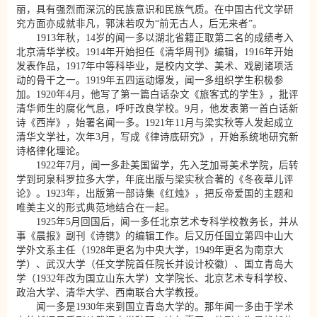
丽，具有强烈而深沉的民族意识和民族气质。在中国古代文学研
究方面亦成就非凡，郭沫若叹为“前无古人，后无来者”。
1913年秋，14岁的闻一多以湖北省籍正取第二名的成绩考入
北京清华学校。1914年开始担任《清华周刊》编辑，1916年开始
发表作品，1917年中等科毕业，是校内文学、美术、戏剧诸项活
动的骨干之一。1919年五四运动爆发，闻一多组织学生积极参
加。1920年4月，他写了第一篇白话杂文《旅客式的学生》，批评
清华师生的腐化气息，呼吁改良学校。9月，他发表第一首白话新
诗《西岸》，始署名闻一多。1921年11月与梁实秋等人发起成立
清华文学社，次年3月，写成《律诗底研究》，开始系统地研究新
诗格律化理论。
1922年7月，闻一多赴美国留学，先入芝加哥美术学院，后转
学到珂泉科罗拉多大学，年底出版与梁实秋合著的《冬夜草儿评
论》。1923年，出版第一部诗集《红烛》，把反帝爱国的主题和
唯美主义的形式典范地结合在一起。
1925年5月回国后，闻一多任北京艺术专科学校教务长，并从
事《晨报》副刊《诗镌》的编辑工作。后又历任国立第四中山大
学外文系主任（1928年更名为中央大学，1949年更名为南京大
学）、武汉大学（任文学院首任院长并设计校徽）、国立青岛大
学（1932年改为国立山东大学）文学院长、北京艺术专科学校、
政治大学、清华大学、西南联合大学教授。
闻一多是1930年来到国立青岛大学的。那年闻一多由于学术