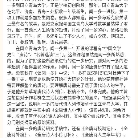
一多到国立青岛大学，正是学校初创阶段。那年，国立青岛大学
在北平、济南、青岛三处招收一年级新生，闻一多一进校，第一
项工作就是参加招生阅卷。很多人都知道，闻一多与臧克家关系
上最有名的故事，是臧克家报考国立青岛大学时数学虽然得了零
分，但一首颇具人生感悟的短诗，打动了闻一多的心，破格把他
录取了。同时，闻一多还引进了不少人才，如方令孺、游国恩、
丁山、姜叔明、张煦、谭戎甫等。
在国立青岛大学，闻一多第一年开设的课程有“中国文学
史”、“唐诗”、“名著选读”三门。这些课程虽然是闻一多所熟悉
的，但为了讲好这些所必须进行的进一步研究，则对闻一多的治
学起到了相得益彰的作用。同时，闻一多的唐诗研究有了很大进
步。梁实秋在《谈闻一多》中说：“一多在武汉时即已对杜诗下了
一番工夫，到青岛以后便开始扩大研究的计划，他说要理解杜诗
需要理解整个的唐诗，要理解唐诗需先了然于唐代诗人的生平，
于是他开始草写唐代诗人列传，积稿不少，但未完成。他的主旨
是想借对于作者群之生活状态去揣摩作品的涵义。”根据梁实秋的
这一回忆，说明闻一多的唐代诗人列传始草于国立青岛大学，其
成果可能就是手稿中的《全唐诗人小传》。该稿共9册，60余万
字，收集了唐代406位诗人的材料，其中部分编成传记，其余多为
分门别类摘录的原始资料。
在闻一多的唐诗研究手稿中，还有《全唐诗校勘记》、《全
唐诗补编》、《全唐诗人小传订补》、《全唐诗人生卒年考》、