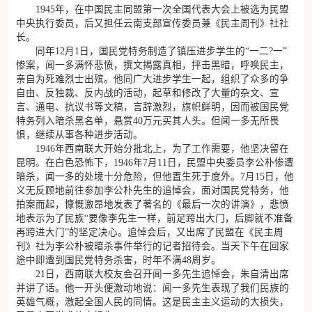
1945年，在中国民主同盟第一次全国代表大会上被选为民盟
中央执行委员，后又担任云南支部宣传委员兼《民主周刊》社社
长。
同年12月1日，国民党特务制造了镇压进步学生的“一二?一”
惨案，闻一多满怀悲愤，撰文揭露真相，抨击黑暗，呼唤民主，
亲自为死难烈士出殡。他同广大进步学生一起，组织了众多的争
自由、反独裁、反内战的活动，起草和修改了大量的杂文、宣
言、通电、抗议书等文稿，言辞激烈，旗帜鲜明，因而被国民党
特务列入暗杀黑名单，悬赏40万元买其人头。但闻一多无所畏
惧，继续从事各种进步活动。
1946年西南联大开始分批北上，为了工作需要，他坚决留在
昆明。在白色恐怖下，1946年7月11日，民盟中央委员李公朴惨遭
暗杀，闻一多的处境十分危险，但他置生死于度外。7月15日，他
义无反顾地前往参加李公朴先生的追悼会，面对国民党特务，他
拍案而起，慷慨激昂地发表了著名的《最后一次的讲演》，悲愤
地表示为了民族“要像李先生一样，前足跨出大门，后脚就不准备
再跨进大门”的坚定决心。追悼会后，又出席了民盟在《民主周
刊》社为李公朴被暗杀事件举行的记者招待会。当天下午在回家
途中即遭到国民党特务杀害，时年不满48周岁。
21日，西南联大校友会召开闻一多先生追悼会，朱自清出席
并讲了话。他一开头便激动地说：闻一多先生表现了我们民族的
英雄气概，激起全国人民的同情。这是民主主义运动的大损失，