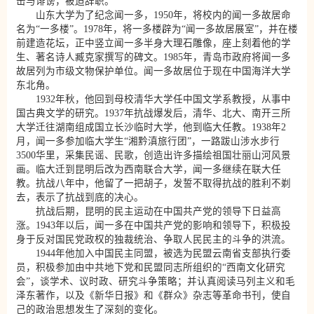
击与诽谤，被迫辞职。
山东大学为了纪念闻一多，1950年，将校内的闻一多故居命
名为“一多楼”。1978年，将一多楼辟为“闻一多故居展室”，并在楼
前建造花坛，正中竖立闻一多半身大理石雕像，座上刻着他的学
生、著名诗人臧克家撰写的碑文。1985年，青岛市政府将闻一多
故居列为市级文物保护单位。闻一多故居位于现在中国海洋大学
东北角。
1932年秋，他回到母校清华大学任中国文学系教授，从事中
国古典文学的研究。1937年抗战爆发后，清华、北大、南开三所
大学迁往湖南组成国立长沙临时大学，他到临大任教。1938年2
月，闻一多参加临大学生“湘黔滇旅行团”，一路跋山涉水步行
3500华里，采集民谣、民歌，创造出许多描绘祖国壮丽山河风景
画。临大迁到昆明后改为西南联合大学，闻一多继续在联大任
教。抗战八年中，他留了一把胡子，发誓不取得抗战的胜利不剃
去，表示了抗战到底的决心。
抗战后期，昆明的民主运动在中国共产党的领导下日益高
涨。1943年以后，闻一多在中国共产党的影响和领导下，积极投
身于反对国民党政权的独裁统治、争取人民民主的斗争的洪流。
1944年他加入中国民主同盟，被选为民盟云南省支部执行委
员，积极参加由中共地下党和民盟同志所组织的“西南文化研究
会”，谈学术、议时政、研究斗争策略；并认真阅读马列主义和毛
泽东著作，以及《新华日报》和《群众》杂志等革命书刊，使自
己的政治思想发生了深刻的变化。