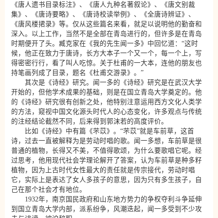
《唐人遗书目录标注》、《唐人九种名著叙论》、《唐文别裁
集》、《唐诗要略》、《唐诗校读举例》、《全唐诗辨证》、
《唐风楼捃录》等。仅从这些篇名来看，就足以说明他的勤奋和
深入。以上工作，当然不是全部在青岛进行的，但许多是在青岛
时期便开了头。臧克家在《我的先生闻一多》中回忆道：“这时
候，他正在致力于唐诗，长方大本子一个又一个，每一个上，写
得密密行行，看了叫人吃惊。关于杜甫的一大本，连他的朋友也
持笔画列成了目录，题名《杜甫交游录》。”
其次是《诗经》研究。闻一多的《诗经》研究是在武汉大学
开始的，但他学术成果的基础，则是在国立青岛大学奠定的。他
的《诗经》研究很有创新之处，他特别注意运用西方文化人类学
的方法，窥视中国文化源头时代人的心态变化，许多观点与传统
的注经结论截然不同，后来得到郭沫若的高度评价。
比如《诗经》中有篇《芣苡》。“芣苡”就是车前草，这首
诗，过去一直被解释为是劳动时唱的歌。闻一多想，车前草是很
普通的植物，长得又不美，不值得歌颂，为什么要歌唱它呢。经
过思考，他用现代社会学理论解开了答案，认为车前草是种多籽
植物，因为上古时代女性最大的责任就是传宗接代，劳动时唱
它，实际上是表达了女人多孩子的意思，因为只有多生孩子，自
己在那个社会才有地位。
1932年，南京国民政府和山东地方势力的争权夺利斗争延伸
到国立青岛大学内部，派系纷争，风潮迭起，闻一多受到不少攻