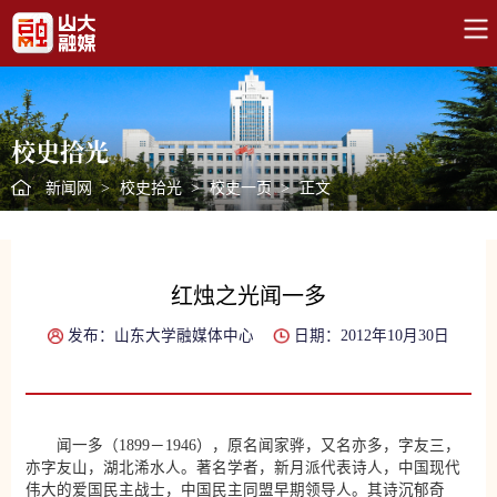
校史拾光
新闻网
>
校史拾光
>
校史一页
>
正文
红烛之光闻一多
发布：山东大学融媒体中心
日期：2012年10月30日
闻一多（1899－1946），原名闻家骅，又名亦多，字友三，
亦字友山，湖北浠水人。著名学者，新月派代表诗人，中国现代
伟大的爱国民主战士，中国民主同盟早期领导人。其诗沉郁奇