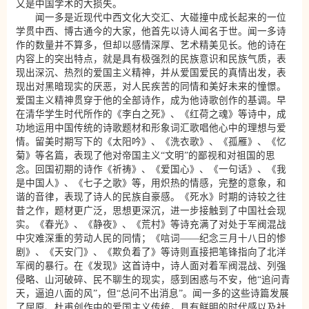
又是中国学术的大损失。
闻一多是近现代中西文化大交汇、大碰撞中成长起来的一位
学贯中西、博古通今的大家，他首先以诗人闻名于世。闻一多诗
作的数量并不算多，但却以感情深厚、艺术精美见长。他的诗在
内容上的突出特点，就是具有极强烈的民族意识和民族气质，表
现出深沉、热烈的爱国主义精神，并从爱国爱民的真情出发，表
现出对黑暗现实的厌恶，对人民疾苦的同情和美好未来的憧憬。
爱国主义精神贯穿于他的全部诗作，成为他诗歌创作的基调。早
在清华学生时代所作的《李白之死》、《红荷之魂》等诗中，成
功地运用中国传统的诗歌题材和形象词汇歌唱他心中的理想与爱
情。留美时期写下的《太阳吟》、《洗衣歌》、《孤雁》、《忆
菊》等名篇，表现了他对帝国主义“文明”的鄙视和对祖国的思
念。回国初期的诗作《祈祷》、《爱国心》、《一句话》、《我
是中国人》、《七子之歌》等，用炽热的情感，完整的意象，和
谐的音律，表现了诗人的民族自豪感。《死水》时期的诗较之往
昔之作，题材更广泛，思想更深沉，进一步接触到了中国社会现
实。《春光》、《静夜》、《荒村》等诗充满了对处于军阀混战
中灾难深重的劳动人民的同情；《唁词——纪念三月十八日的惨
剧》、《天安门》、《欺负着了》等诗则直接把笔锋指向了北洋
军阀的暴行。在《发现》这首诗中，诗人面对着军阀混战、列强
侵略、山河破碎、民不聊生的现实，感到困惑与不安，他“追问青
天，逼迫八面的风”，但“总问不出消息”。闻一多的这些诗篇发展
了屈原、杜甫创作中的爱国主义传统，具有鲜明的时代感以及社