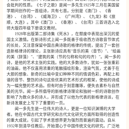
会批判的性质。《七子之歌》是闻一多先生1925年三月在美国留
学期间创作的一首组诗，共有七首。分别是《澳门》、《香
港》、《台湾》、《威海卫》、《广州湾》、《九龙》和《旅
顺，大连》。其中《澳门》、《香港》、《台湾》三首诗选入北
师大版四年级下册语文教材。
1928年出版第二部诗集《死水》，在颓废中表现出深沉的爱
国主义激情。在新诗形式上闻一多既善于吸收西方诗歌音节体式
的长处，又注意保留中国古典诗歌的格律的传统，提出了一套创
造新格律诗的理论，主张新诗应具有“音乐的美（音节）”、“绘画
的美（辞藻）”、“建筑的美（节的匀称和句的均齐）”。闻一多的
诗，是他的艺术主张的实践。他的大多数诗作，犹如一张张重彩
的油画，他不仅喜用浓重的笔触描绘形象，渲染气氛，尤善于在
大胆的想象、新奇的比喻中变幻种种不同的情调色彩，再配上和
谐的音节、整饬的诗句这些优美的艺术形式的框架，使他的诗成
为一幅完整的艺术品。但有时由于刻意雕琢，便失去素朴与自然
美的光华。闻一多所倡导的新格律诗理论和独树一帜的诗歌创作
影响了为数众多的诗人，并形成了以他为代表的新格律诗派，在
新诗发展史上写下了重要的一页。
闻一多先生是一位伟大的诗人，更是一位知识渊博的大学
者。他在中国古代文学研究和古代文化研究方面所取得的创造性
的重大成就，引起了学术思想界更为强烈而普遍的震动。自从
1932年到清华任教后，开始潜心于中国传统文化的研究。广泛地