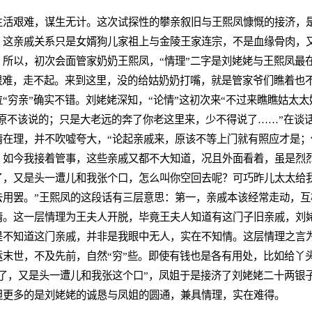
生活艰难，谋生无计。这次试探性的攀亲叙旧与王熙凤慷慨的接济，
。这亲戚关系只是女婿狗儿家祖上与金陵王家连宗，不是血缘骨肉，
所以，初次会面管家奶奶王熙凤，“情理”二字是刘姥姥与王熙凤最
艰难，走不起。来到这里，没的给姑奶奶打嘴，就是管家爷们瞧着也
“穷亲”确实不错。刘姥姥深知，“论情”这初次来“不过来瞧瞧姑太太
，原不该说的；只是大老远的奔了你老这里来，少不得说了……”在谈
情在理，并不吹嘘夸大，“论起亲戚来，原该不等上门就有照应才是；
。如今我接着管事，这些亲戚又都不大知道，况且外面看着，虽是烈
了，又是头一遭儿和我张个口，怎么叫你空回去呢？可巧昨儿太太给
去用罢。”王熙凤的这段话有三层意思：第一，亲戚本该经常走动，互
情。这一层情理为王夫人开脱，毕竟王夫人知道有这门子旧亲戚，刘
是不知道这门亲戚，并非是我眼中无人，实在不知情。这层情理之言
末世，不及先前，自然“穷”些。即使有钱也是各有用处，比如给丫
了，又是头一遭儿和我张这个口”，凤姐于是接济了刘姥姥二十两银
但更多的是刘姥姥的诚恳与凤姐的圆通，兼具情理，实在难得。