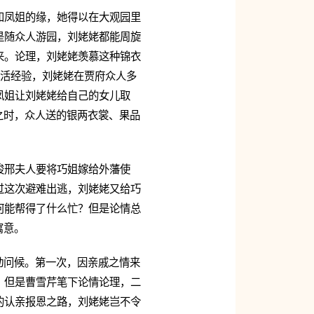
和凤姐的缘，她得以在大观园里
是随众人游园，刘姥姥都能周旋
来。论理，刘姥姥羡慕这种锦衣
生活经验，刘姥姥在贾府众人多
凤姐让刘姥姥给自己的女儿取
之时，众人送的银两衣裳、果品
唆邢夫人要将巧姐嫁给外藩使
过这次避难出逃，刘姥姥又给巧
何能帮得了什么忙？但是论情总
寓意。
动问候。第一次，因亲戚之情来
，但是曹雪芹笔下论情论理，二
的认亲报恩之路，刘姥姥岂不令