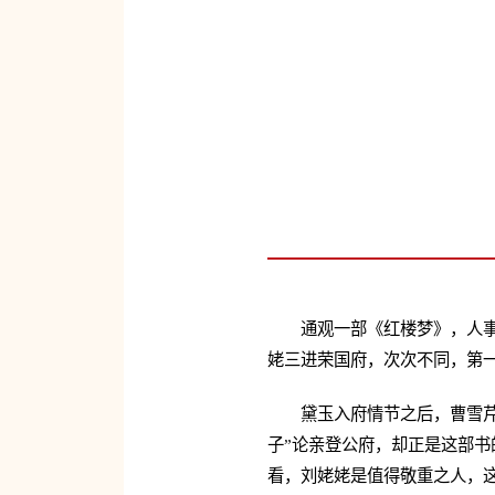
通观一部《红楼梦》，人
姥三进荣国府，次次不同，第
黛玉入府情节之后，曹雪芹
子”论亲登公府，却正是这部
看，刘姥姥是值得敬重之人，