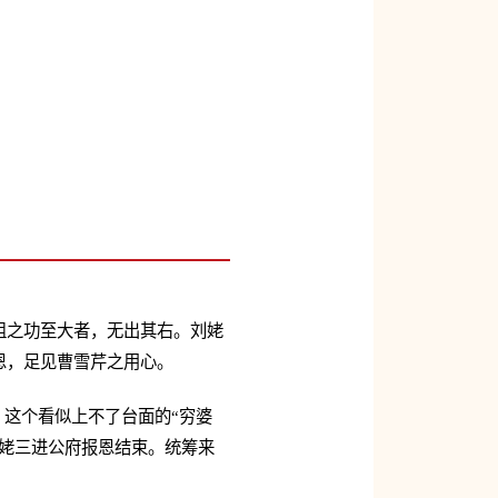
姐之功至大者，无出其右。刘姥
恩，足见曹雪芹之用心。
，这个看似上不了台面的“穷婆
姥三进公府报恩结束。统筹来