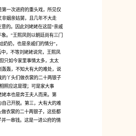
是第一次进府的重头戏，所见仅
又非姻亲姑舅，且几年不大走
在意的。因此刘姥姥在这层“亲戚
不象。”王熙凤则以朝廷尚有三门
姑奶奶，也是亲戚们的情分”，
话中，不等刘姥姥说完，王熙凤
但只如今家里事情太多，太太
烈轰轰，不知大有大的难处，说
我的丫头们做衣裳的二十两银子
相照应这是理；可是家大事
姥姥本也是奔王夫人而来。第
为自己开脱。第三，大有大的难
头做衣裳的二十两银子，这些都
子并一串钱。这是一进公府的情