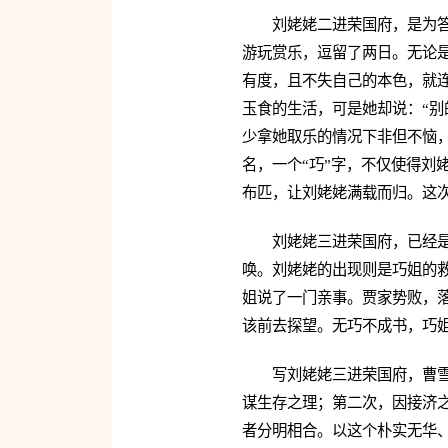
刘姥姥二进荣国府，是为
游玩赏乐，逗留了两日。无论
有度，且不失自己的本色，就
玉食的生活，可是她却说：“别
少拿她取乐的情况下非但不恼
名，一个“巧”字，不仅使得刘
布匹，让刘姥姥满载而归。这
刘姥姥三进荣国府，已经
唤。刘姥姥的出现则是巧姐的
姐说了一门亲事。贾家势败，
该前去探望。无巧不成书，巧姐
写刘姥姥三进荣国府，曹
谋生存之理；第二次，因接济
者分明相合。以这个朴实无华