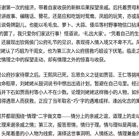
答谢第一次的接济，带着自家收获的新鲜瓜果探望亲戚。后托着贾母
是讲故事、编瞎话、簪花，还是应和吃饭时鸳鸯、凤姐的玩笑，亦或
连说骨牌副儿，也能以毛毛虫、萝卜、大蒜、倭瓜等村野事物信口拈
的罢了，我只爱你们家这行事！怪道说，‘礼出大家’。”凭着自己的
，还展现出钦佩侯门公府礼节的见识，表现得入情入境又不卑不亢。
姥姥认了巧姐为干闺女，也为第三次入公府搭救巧姐设下伏笔。临走
次情理之中的探望走动，却有情理之外的惊喜与收获。
是公府抄家待罪之后。王熙凤已死，忘恩负义之徒如贾芸、王仁等挑
救命稻草，刘姥姥从鼓词说书中想出出逃计划，暂避在自己屯里。经
落井下石如贾雨村等小人不在少数。论理刘姥姥这样微小的人物，如
得遇恩人而获救，正应了当年取名“巧”字的遇难成祥、逢凶化吉的
雪芹都是围绕“情理”二字做文章——情分上的亲戚之谊，道理上的走
之理来谢亲戚之情；第三次，报答恩情，情归于理。情与理似是两端
、头尾着墨的小人物为线索，演绎这世事洞明、人情练达、情理兼备