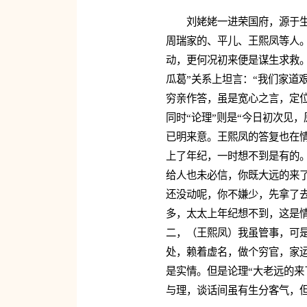
刘姥姥一进荣国府，源于
周瑞家的、平儿、王熙凤等人
动，更何况初来便是谋生求救。
瓜葛”关系上坦言：“我们家道
穷亲作答，虽是宽心之言，定位
同时“论理”则是“今日初次见
已明来意。王熙凤的答复也在
上了年纪，一时想不到是有的
给人也未必信，你既大远的来
还没动呢，你不嫌少，先拿了
多，太太上年纪想不到，这是
二，（王熙凤）我虽管事，可
处，赖着虚名，做个穷官，家运
是实情。但是论理“大老远的来
与理，谈话间虽有生分客气，