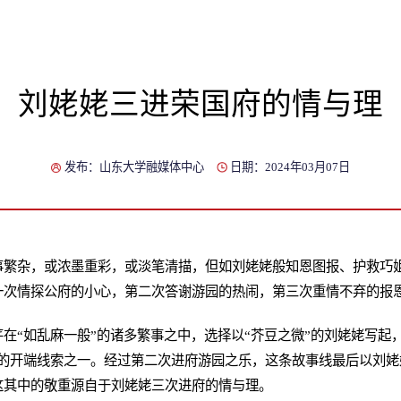
刘姥姥三进荣国府的情与理
发布：山东大学融媒体中心
日期：2024年03月07日
事繁杂，或浓墨重彩，或淡笔清描，但如刘姥姥般知恩图报、护救巧
一次情探公府的小心，第二次答谢游园的热闹，第三次重情不弃的报
在“如乱麻一般”的诸多繁事之中，选择以“芥豆之微”的刘姥姥写起
书的开端线索之一。经过第二次进府游园之乐，这条故事线最后以刘姥
这其中的敬重源自于刘姥姥三次进府的情与理。