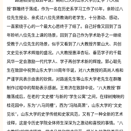
路遥教授在致辞中说，期盼已久的山东大学历史学“八大教
授”群雕终于落成，作为一名在历史系学习工作了65年，亲聆过八
位先生授业、亲炙过八位先贤教诲的老学生，十分激动、感动，
一直萦绕于心的一个最大心愿终于了结了。自己好像又回到了当
年聆听八位先生上课的场景，回到了自己作为学术助手之一继续
受教于八位先生的场景，似乎又看到了八大教授齐聚山大、共创
文史见长学术辉煌的盛况。八大教授惠泽杏坛、垂范学子的千载
风华一定会激励一代代学人、学子再创学术新的辉煌。郭心聪先
生在致辞中祝贺山东大学110周年华诞，对八大教授的高尚人格和
严谨学风表示由衷的钦佩，对路遥先生等山东大学老先生在群雕
制作过程中的帮助表示感谢。王育济在致辞中说，“八大教授”群
雕落成后，在老的“文史楼”与新的“学生公寓”之间，在绿树掩映的
桂花园中，东为“八马同槽”，西为“冯陆高萧”，山东大学的“文史
见长”，山东大学的史学传统和史家风范，又有了一种全新的艺术
诠释，这是令历史学院全体师生深深为之激动和喜悦的事情。“八