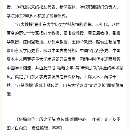
授，1947级以来的校友代表、新闻媒体、学校职能部门负责人、
学院师生200多人参加了揭幕仪式。
“八大教授”是山东大学历史学科永恒的光荣。50年代，八位
著名的历史学专家杨向奎教授、童书业教授、黄云眉教授、张维
华教授、陈同燮教授、郑鹤声教授、王仲荦教授、赵俪生教授甫
聚山东大学历史系，即以中国古史分期、中国农民战争史、中国
资本主义萌芽等重大学术话题开端发皇，因切中时代变迁而引领
中国学术潮流，并由此形成“独断之学”与“考索之功”并重的学术家
风，奠定了山东大学史学发展之长久格局。上庠大木，荫绿千
秋，“八马同槽”遂成士林传奇，山东大学亦以“文史见长”而誉薄海
澨。
【供稿单位：历史学院 宣传部 新闻中心 作者：文／友臣
图／白向忠 责任编辑：亭亭】