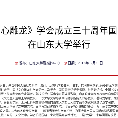
文心雕龙》学会成立三十周年国
在山东大学举行
发布：山东大学融媒体中心
日期：2013年09月15日
4日，来自中国大陆以及香港、澳门、台湾地区和美国、日本、韩国等国家的130多位龙学家
研讨会暨中国《文心雕龙》学会第十二次年会。国家图书馆党委书记、常务副馆长、中国《文
看望了前来参会的专家学者，副校长娄红祥出席开幕式并致辞，向各位龙学专家表示欢迎和祝
文史哲》主编王学典教授，山东大学文学与新闻传播学院院长郑春教授，著名龙学家、北
辞。著名龙学家、上海社科院林其锬教授向山东大学及山大儒学高等研究院赠送了龙学著作。
东大学儒学高等研究院、文学与新闻传播学院、《文史哲》编辑部联合主办，儒学高等研究院
会议之最。与会的各位专家学者中，既有当年参与学会初建，为学会作出重大贡献的德高望重
接下来的三天会议中，学者们将围绕三个议题展开学术讨论，一是“龙学”三十年回顾与反思