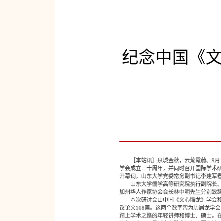
纪念中国《
［本站讯］泉城金秋，云蒸霞蔚。9月1
学会成立三十周年，并同时召开国际学术
开幕词，山东大学党委常务副书记李建军
山东大学儒学高等研究院执行副院长、《
加州华人作家协会会长林中明先生分别致
本次研讨会由中国《文心雕龙》学会和山
议论文108篇。这两个数字皆为历届龙学
踏上学术之路的年轻讲师和博士、硕士。在