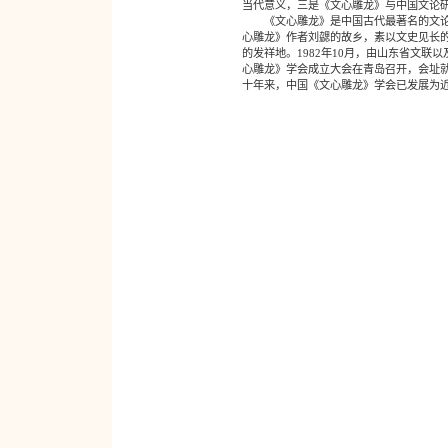
当代意义，三是《文心雕龙》与中国文论
《文心雕龙》是中国古代最著名的文论经
心雕龙》作者刘勰的故乡，素以文史见长
的发祥地。1982年10月，由山东省文
心雕龙》学会成立大会在青岛召开，会址
十年来，中国《文心雕龙》学会已发展为