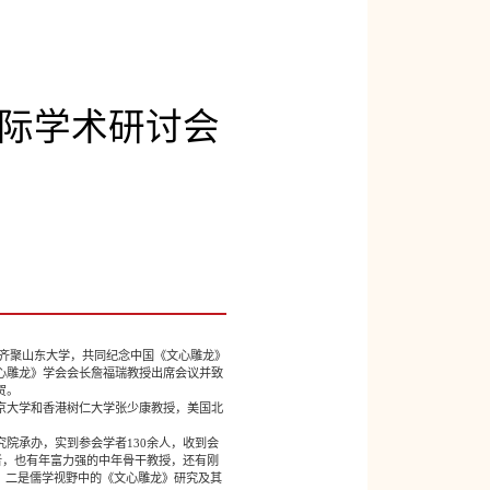
际学术研讨会
齐聚山东大学，共同纪念中国《文心雕龙》
心雕龙》学会会长詹福瑞教授出席会议并致
贺。
京大学和香港树仁大学张少康教授，美国北
承办，实到参会学者130余人，收到会
者，也有年富力强的中年骨干教授，还有刚
，二是儒学视野中的《文心雕龙》研究及其