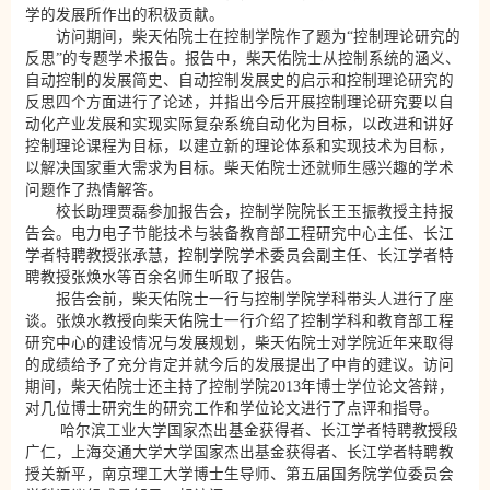
学的发展所作出的积极贡献。
访问期间，柴天佑院士在控制学院作了题为“控制理论研究的
反思”的专题学术报告。报告中，柴天佑院士从控制系统的涵义、
自动控制的发展简史、自动控制发展史的启示和控制理论研究的
反思四个方面进行了论述，并指出今后开展控制理论研究要以自
动化产业发展和实现实际复杂系统自动化为目标，以改进和讲好
控制理论课程为目标，以建立新的理论体系和实现技术为目标，
以解决国家重大需求为目标。柴天佑院士还就师生感兴趣的学术
问题作了热情解答。
校长助理贾磊参加报告会，控制学院院长王玉振教授主持报
告会。电力电子节能技术与装备教育部工程研究中心主任、长江
学者特聘教授张承慧，控制学院学术委员会副主任、长江学者特
聘教授张焕水等百余名师生听取了报告。
报告会前，柴天佑院士一行与控制学院学科带头人进行了座
谈。张焕水教授向柴天佑院士一行介绍了控制学科和教育部工程
研究中心的建设情况与发展规划，柴天佑院士对学院近年来取得
的成绩给予了充分肯定并就今后的发展提出了中肯的建议。访问
期间，柴天佑院士还主持了控制学院2013年博士学位论文答辩，
对几位博士研究生的研究工作和学位论文进行了点评和指导。
哈尔滨工业大学国家杰出基金获得者、长江学者特聘教授段
广仁，上海交通大学大学国家杰出基金获得者、长江学者特聘教
授关新平，南京理工大学博士生导师、第五届国务院学位委员会