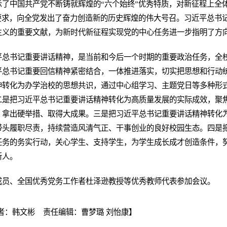
了中国共产党不断铸就辉煌的“六个始终”优秀特质，对新征程上全
要求，向全党发出了奋力创造新的历史辉煌的伟大号召。习近平总书
主义的重要文献，为新时代新征程实现党的中心任务进一步指明了方
平总书记重要讲话精神，是当前和今后一个时期的重要政治任务，全
平总书记重要回信精神紧密结合，一体推进落实，切实把思想和行动
神转化为办学治校的思想共识，通过中心组学习、主题党日等多种形
二是把习近平总书记重要讲话精神转化为高质量发展的实际成效，聚
，拿出硬举措、取得大成果。三是把习近平总书记重要讲话精神转化
带头履职尽责，持续营造风清气正、干事创业的良好校园生态。四是
任务的务实行动，关心学生、支持学生，为学生成长成才创造条件，
新人。
成员、全国优秀党务工作者杜泽逊教授等优秀教师代表参加会议。
者：韩文彬 责任编辑：曹梦璐 刘怡康】