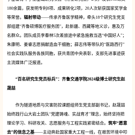
180余篇，获发明专利8项、成果转化2项，20人次斩获国家奖学金
等荣誉。
辐射带动
——传承齐鲁医学精神，牵头18个研究生党支
部组建“齐鲁硕博医疗服务团”，赴新疆、西藏等地义诊，惠及万
名群众。团队成员李春林5次差旅途中紧急施救当选“中国好人”；
朱康明、姜睿志愿捐献造血干细胞；薛志伟等带队的“医路西行”
社会实践队服务各族同胞，获共青团中央表彰，支部先进事迹获
主流媒体广泛报道。
“百名研究生党员标兵”：齐鲁交通学院2024级博士研究生赵
晟喆
作为隧道地质与灾害防控课题组师生党支部副书记，赵晟喆
始终践行山大岩土团队“党建铸魂、实战育才”理念，始终坚持把
理论学习、科研攻关、志愿服务与工程实践紧密结合。
筑牢“愿意
去”的信念之基
——主动奔赴国家重大工程一线，在艰苦环境中叩