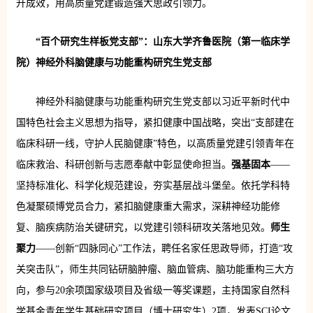
升成效，用高质量党建锻造强大思政引领力。
“百个研究生样板党支部”：山东大学齐鲁医院（第一临床学
院）神经外科脑健康与功能重构研究生党支部
神经外科脑健康与功能重构研究生党支部以习近平新时代中
国特色社会主义思想为指导，紧扣健康中国战略，突出“支部建在
临床科研一线，守护人民脑健康”特色，以高质量党建引领青年在
临床救治、科研创新与志愿奉献中彰显使命担当。
强基固本
——
坚持标准化、科学化规范建设，夯实基层战斗堡垒。依托学科特
色凝聚硕博党员合力，紧扣脑健康重大需求，深耕神经功能修
复、脑疾病防治关键研究，以党建引领科研攻关落地见效。
师生
聚力
——创新“四脉同心”工作法，聘任名家任思政导师，打造“攻
关突击队”，师生共同钻研脑肿瘤、脑血管病、脑功能重构三大方
向，参与20余项国家级项目及省级一等奖课题，主持国家自然科
学基金青年学生基础研究项目（博士研究生）2项，发表SCI论文