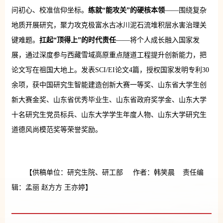
问初心、校准信仰坐标。
练就“能攻关”的硬核本领
——围绕复杂
地质开展研究，聚力攻克极富水古冰川泥石流堆积层水害治理关
键难题。
扛起“顶得上”的时代责任
——将个人成长融入国家发
展，通过深度参与西藏雪域高原重点隧道工程提升创新能力，把
论文写在祖国大地上。发表SCI/EI论文4篇，授权国家发明专利30
余项，获中国研究生智能建造创新大赛一等奖、山东省大学生创
新大赛金奖、山东省优秀毕业生、山东省政府奖学金、山东大学
十名研究生党员标兵、山东大学学生年度人物、山东大学研究生
道德风尚模范奖等荣誉奖励。
【供稿单位：研究生院、研工部 作者：韩笑晨 责任编
辑：孟丽 赵方方 王亦婷】