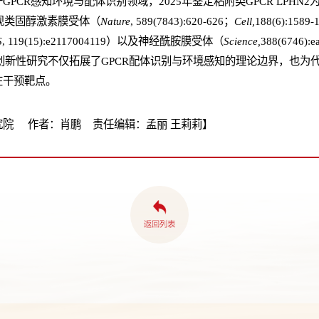
PCR感知环境与配体识别领域，2025年鉴定粘附类GPCR LPHN
），发现类固醇激素膜受体（
Nature
, 589(7843):620-626；
Cell,
188(6):1589-1
S
, 119(15):e2117004119）以及神经酰胺膜受体（
Science,
388(6746):e
5）等，系列创新性研究不仅拓展了GPCR配体识别与环境感知的理论边界，
在干预靶点。
究院 作者：肖鹏 责任编辑：孟丽 王莉莉】