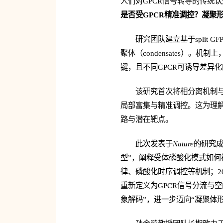
人们对GPCR信号转导的传统认知。
是否受GPCR精准调控？凝聚
研究团队建立基于split 
聚体（condensates）。机
键，且不同GPCR可诱导差异
该研究首次将相分离机制与G
局部富集与精准调控。这为理解
路与潜在靶点。
此次发表于
Nature
的研究成
型”，阐释受体磷酸化模式如何被
律、磷酸化时序调控等机制；202
重新定义为GPCR信号分流与空间组织
象解码”，进一步迈向“凝聚体