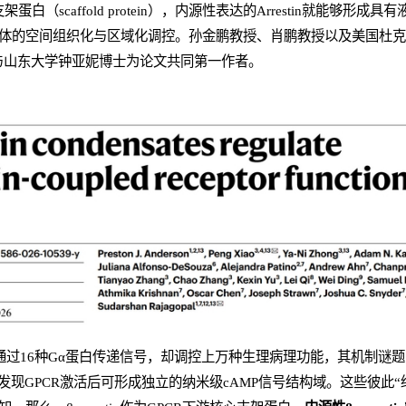
架蛋白（scaffold protein），内源性表达的Arrestin就能够形成具有
的空间组织化与区域化调控。孙金鹏教授、肖鹏教授以及美国杜克大学Sudar
与山东大学钟亚妮博士为论文共同第一作者。
R仅通过16种Gα蛋白传递信号，却调控上万种生理病理功能，其机制
团队曾发现GPCR激活后可形成独立的纳米级cAMP信号结构域。这些彼此“绝缘