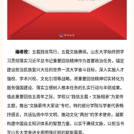
编者按：
五载践信笃行，五载文脉赓续。山东大学始终把学
习贯彻落实习近平总书记重要回信精神作为首要政治任务，锚定
建设担当民族复兴大任的世界一流大学奋斗目标，深入实施人才
强校、学术兴校、文化引领等战略，将重要回信精神切实转化为
服务强国建设、落实立德树人根本任务的扎实行动与丰硕成果。
值此重要回信五周年之际，学校以“践信五载・文脉相承”为宣传
主题，推出“文脉薪传大家谈”专栏，特约部分学院与学者代表畅
抒感言，共话弘扬中华文明、推动文化“两创”的学术使命，凝聚
构建中国自主知识体系的智慧力量，以实干赓续文脉，以担当书
写山东大学奋进全面图强征程的崭新篇章。