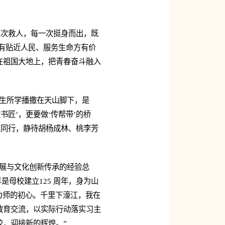
五次救人，每一次挺身而出，既
唯有贴近人民、服务生命方有价
在祖国大地上，把青春奋斗融入
毕生所学播撒在天山脚下，是
书匠’，更要做‘传帮带’的桥
土同行，静待胡杨成林、桃李芳
发展与文化创新传承的经验总
是母校建立125 周年，身为山
为师的初心。千里下濠江，我在
教育交流，以实际行动落实习主
，迎接新的辉煌。”