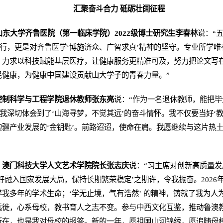
汇聚奋斗合力 砥砺壮阔征程
山东大学齐鲁医院（第一临床学院）2022级博士研究生李春林
说：“
践行，更是对齐鲁医学‘博施济众、广智求真’精神的坚守。专业所学
，力求以科技赋能基层医疗，让健康服务更精准可及，努力把论文写
民健康，为健康中国建设贡献山大学子的青春力量。”
控制科学与工程学院退休教师张东亮
说：“作为一名退休教师，能把
我深切体会到了‘山海寻梦，不觉其远’的奋斗情怀。我不仅要当好‘教
疆产业发展的‘金钥匙’。前路迢迢，使命在肩。我愿继续与这片热
、澳门科技大学人文艺术学院院长张志庆
说：“习主席对创新高质量
融入国家发展大局，保持长期繁荣稳定’之期许，令我振奋。2026年
我多年的学术生命；‘学无止境，气有浩然’ 的精神，铸就了我为人
远徙，心系母校，教书育人之志不变。参与中西文化互鉴，推动鲁澳
所在，也是我对母校的报答。新的一年，愿祖国山河锦绣，愿追随母校