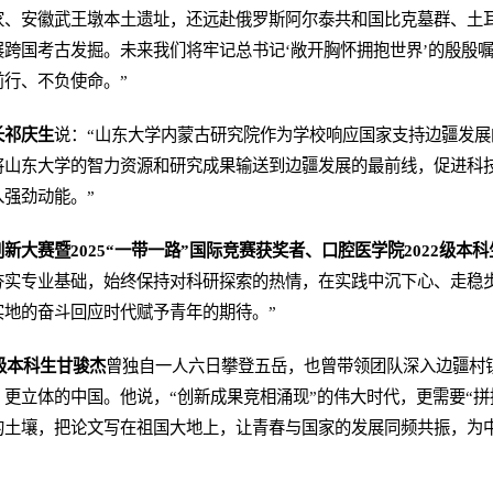
家、安徽武王墩本土遗址，还远赴俄罗斯阿尔泰共和国比克墓群、土
跨国考古发掘。未来我们将牢记总书记‘敞开胸怀拥抱世界’的殷殷
行、不负使命。”
长祁庆生
说：“山东大学内蒙古研究院作为学校响应国家支持边疆发
将山东大学的智力资源和研究成果输送到边疆发展的最前线，促进科
强劲动能。”
新大赛暨2025“一带一路”国际竞赛获奖者、口腔医学院2022级本
夯实专业基础，始终保持对科研探索的热情，在实践中沉下心、走稳
地的奋斗回应时代赋予青年的期待。”
3级本科生甘骏杰
曾独自一人六日攀登五岳，也曾带领团队深入边疆村
更立体的中国。他说，“创新成果竞相涌现”的伟大时代，更需要“拼
的土壤，把论文写在祖国大地上，让青春与国家的发展同频共振，为