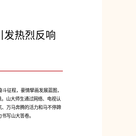
引发热烈反响
望奋斗征程，豪情擘画发展蓝图，
量。山大师生通过网络、电视认
气、万马奔腾的活力和马不停蹄
力书写山大答卷。