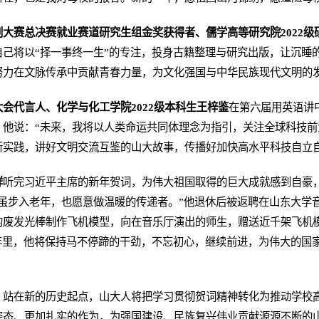
大赛总决赛就业赛道研究生组金奖获得者、儒学高等研究院2022级
己将以“择一事终一生”的专注，投身古籍整理与研究出版，让沉睡
努力在文脉传承中贡献青春力量，为文化强国与中华民族现代文明的
会代言人、化学与化工学院2022级本科生王梓鉴
在第六届用英语讲
。他说：“未来，我将以人类命运共同体理念为指引，关注全球科技前
新实践，讲好文明交流互鉴的山大故事，传播好加快高水平科技自立自
祥
听完习近平主席的新年贺词，为伟大祖国取得的巨大成就感到自豪
虽步入老年，也愿意做温暖的传递者。”他退休后被返聘在山东大学
的废发光棒制作飞机模型，向在音乐厅演出的师生，赠送近千架飞机
年里，他将保持马不停蹄的干劲，不忘初心，继续前进，为伟大的国
。站在新的历史起点，山大人将把学习贯彻贺词精神转化为推动学校
姿态、更加扎实的作为，为强国建设、民族复兴伟业贡献源源不断的