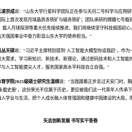
长凌宗成
说：“山东大学行星科学团队正在参与天问二号科学与应用
际上首次发现月球晶质赤铁矿与磁赤铁矿；团队承研的嫦娥七号载荷研
号、载人月球探测等重大任务接续推进，我们将继续坚守科技报国初心
航天强国事业中奋力彰显山东大学的使命担当。”
员丛天硕
说：“习近平主席特别提到‘人工智能大模型你追我赶’，作
重大需求，学习新知识、新技术、新理论，通过密码技术和人工智能
学与人工智能拔尖人才，服务国家高水平科技自立自强。”
育学院2025级硕士研究生温棋
说：“当我踏着正步走过天安门时，
永载史册’，这份荣光不仅属于历史，更应被我们这一代青年人传承
融入学业与生活，把个人成长融入体育强国和健康中国建设的大局，
矢志创新发展 书写实干答卷