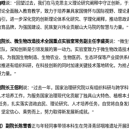
鞠晗
说：“回望过去，我们在马克思主义理论研究阐释中守正创新，
理论全面融入教育教学，致力于培养兼具家国情怀与国际视野、理论
引，进一步深化党的创新理论体系化研究、学理化阐释，推动思政课从
教育品牌，为强国建设、民族复兴伟业贡献山大马院的智慧与力量。”
院院长、微生物改造技术全国重点实验室常务副主任李盛英
说：“微
家队，深知创新是引领发展的第一动力。实验室致力于微生物改造技术
布局，为我国生物制造、生物农业、生物医药、生态环保等产业提供系
势推进有组织科研，在科技创新的同时加速关键技术落地转化，为抢
力量。”
副院长王佃利
说：“过去一年，国家治理研究院以有组织科研与跨学
才培养工作，为服务国家治理现代化贡献了独具山大特色、植根本土的
任务，扎实落实咨政启民、理论研究、人才培养任务，自觉将自身发展
，坚定信心、乘势而上，努力取得新发展新成就。”
院）副院长陈雪香
正与年轻同事带领本科生在菏泽青邱堌堆遗址开展田野