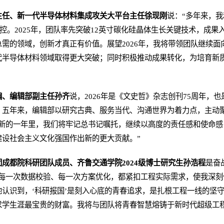
主任、新一代半导体材料集成攻关大平台主任徐现刚
说：“多年来，
可控。2025年，团队率先突破12英寸碳化硅晶体生长关键技术，成
需的领域，创新才真正有价值。展望2026年，我将带领团队继续面
代半导体材料领域取得更大突破；同时积极推动成果转化，为培育新
编、编辑部副主任孙齐
说，2026年是《文史哲》杂志创刊75周年，
五年来，编辑部以研究古典、服务当代、沟通世界为着力点，主动聚
在新的一年里，我们将牢记总书记嘱托，继续以高度的责任感和使命感
建设社会主义文化强国作出新的更大贡献。”
成都院科研团队成员、齐鲁交通学院2024级博士研究生孙浩程
是奋
、每一次数据校验、每一次方案优化，都紧扣工程实际需求，使我深刻
认识到，‘科研报国’是刻入心底的青春追求，是扎根工程一线的坚
求学生涯最宝贵的财富。我将与团队将青春智慧熔铸于新时代超级工