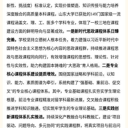
新性、挑战度）标准认定，实现价值塑造、知识传授与能力培养
深度融合的高质量本科课程。山东大学已获批的149门国家级一流
课程涵盖文、理、工、医多个学科专业，体现了一校三地在课程
建设方面的鲜明导向与显著成效。
一是新时代思政课程体系日臻
完善。
学校坚持立德树人根本任务，着力建强以习近平新时代中
国特色社会主义思想为核心内容的思政课程群，持续推进课程思
政与思政课程同向同行，有效增强课程的思想性、理论性、针对
性与实效性，助力构建固本铸魂的“大思政”育人格局。
二是专业
核心课程体系建设提质增效
。
围绕国家战略和学科前沿，以知
识、能力、素质图谱为牵引，系统构建了“强基础、重前沿、促交
叉”的专业核心课程体系。其中，专业基础课程扎实夯实学生理论
根基，前沿专业课程精准对接学科最新进展，交叉融合课程积极
推进学科知识融通，切实筑牢学生的专业理论基础。
三是实践创
新课程体系扎实推进。
持续深化产教融合与科教融汇，建设“项目
驱动、问题导向、多元协同”的实践课程群，将真实项目与前沿问